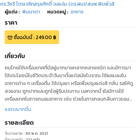
ดร.วัชรี ไตรเจริญกุลภักดิ์ จงแจ่ม (ดร.ฝน)/สนพ.พิมพ์วลี
ผู้แต่ง :
พิมมาดา
หมวดหมู่
:
อาหาร
ราคา
ซื้อฉบับนี้
:
249.00
฿
เกี่ยวกับ
คนไทยใช้เครื่องเทศที่มีอยู่มากมายหลากหลายชนิด และมีการมา
ใช้ประโยชน์ในชีวิตประจำวันมาตั้งแต่สมัยโบราณ ใช้ผสมลงใน
อาหารต่าง ๆ เครื่องดื่ม ใช้ปรุงยา หรือเพื่อปรุงแต่งสี กลิ่น รสให้ดู
สวยงาม ถูกปากและถูกใจผู้รับประทาน นอกจากนี้ ยังมีการใช้
เครื่องเทศในการถนอมอาหาร เช่น ช่วยในการกลบกลิ่นคาวของ
เนื้อสัตว์ หรือรสขมของยา ช่วยทำให้รับประทานง่าย
แสดงมากขึ้น
ทั้งนี้ ความต้องการใช้เครื่องเทศของมนุษย์ ได้มีการพัฒนาควบคู่
รายละเอียด
กับความเจริญทางด้านเศรษฐกิจ สังคม วัฒนธรรม การเมือง และ
ความเป็นอยู่ของมนุษย์ ในการเลือกใช้เครื่องเทศชนิดต่าง ๆ ใน
วันวางขาย
:
30 พ.ค. 2021
ด้านอาหาร ด้านการรักษาโรค และการใช้ประโยชน์จากพืชเหล่านี้
จำนวนหน้า
:
222
หน้า