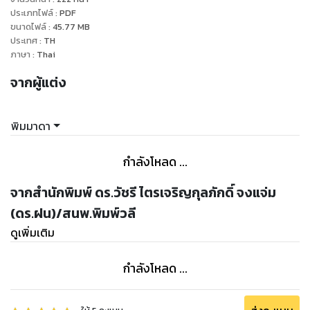
จึงเป็นมรดกทางภูมิปัญญาและสืบทอดมาจนถึงปัจจุบัน
ประเภทไฟล์
:
PDF
ขนาดไฟล์
:
45.77
MB
ภายในหนังสือ เครื่องเทศและเมนูง่าย ๆแบบไทย ๆ เล่มนี้จึงได้
ประเทศ
:
TH
รวบรวมเอาความรู้และเมนูในการปรุงอาหารที่มีเครื่องเทศเป็นองค์
ภาษา
:
Thai
ประกอบมาไว้ภายในเล่มเดียวกันเพื่อเป็นการสะดวกในการค้นคว้า
จากผู้แต่ง
พิมมาดา
กำลังโหลด ...
จากสำนักพิมพ์ ดร.วัชรี ไตรเจริญกุลภักดิ์ จงแจ่ม
(ดร.ฝน)/สนพ.พิมพ์วลี
ดูเพิ่มเติม
กำลังโหลด ...