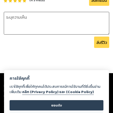
ส่งคะแนน
ให้
5
คะแนน
ส่งรีวิว
Copyright ©
2026
Storylog Co., Ltd. - สตอรี่ล็อกขอสงวนสิทธิ์ไม่รับผิดชอบ
การใช้คุกกี้
ต่อผลงานหรือเนื้อหาใดที่อัปโหลดผ่านเว็บไซต์และปรากฏว่าละเมิดสิทธิใน
ทรัพย์สินทางปัญญาของบุคคลอื่นหรือขัดต่อกฎหมายและศีลธรรม ดังนั้น ผู้อ่าน
เราใช้คุกกี้เพื่อให้ทุกคนได้ประสบการณ์การใช้งานที่ดียิ่งขึ้นอ่าน
ทุกท่านโปรดใช้วิจารณญาณในการกลั่นกรองด้วยตนเอง และหากท่านพบว่าส่วน
เพิ่มเติม
คลิก (Privacy Policy) และ (Cookie Policy)
หนึ่งส่วนใดขัดต่อกฎหมายและศีลธรรม กรุณาแจ้งมายังบริษัท เพื่อทีมงานจะได้
ดำเนินการในทันที ทั้งนี้ ทางสตอรี่ล็อกขอสงวนลิขสิทธิ์ตามพระราชบัญญัติ
ยอมรับ
ลิขสิทธิ์ พ.ศ. 2537 (ฉบับล่าสุด)