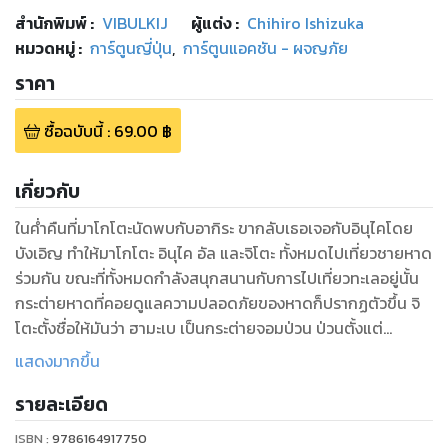
สำนักพิมพ์
:
VIBULKIJ
ผู้แต่ง :
Chihiro Ishizuka
หมวดหมู่
:
การ์ตูนญี่ปุ่น
,
การ์ตูนแอคชัน - ผจญภัย
ราคา
ซื้อฉบับนี้
:
69.00
฿
เกี่ยวกับ
ในค่ําคืนที่มาโกโตะนัดพบกับอากิระ ขากลับเธอเจอกับอินุไคโดย
บังเอิญ ทําให้มาโกโตะ อินุไค อัล และจิโตะ ทั้งหมดไปเที่ยวชายหาด
ร่วมกัน ขณะที่ทั้งหมดกําลังสนุกสนานกับการไปเที่ยวทะเลอยู่นั้น
กระต่ายหาดที่คอยดูแลความปลอดภัยของหาดก็ปรากฏตัวขึ้น จิ
โตะตั้งชื่อให้มันว่า ฮามะเบ เป็นกระต่ายจอมป่วน ป่วนตั้งแต่
ชายหาดต่อเนื่องมาจนถึงบ้านจินัตสึ!!
แสดงมากขึ้น
รายละเอียด
ISBN :
9786164917750