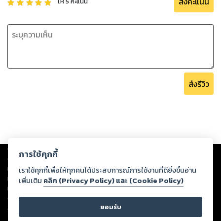
ส่งคะแนน
ให้
5
คะแนน
ส่งรีวิว
Copyright ©
2026
Storylog Co., Ltd. - สตอรี่ล็อกขอสงวนสิทธิ์ไม่รับผิดชอบ
การใช้คุกกี้
ต่อผลงานหรือเนื้อหาใดที่อัปโหลดผ่านเว็บไซต์และปรากฏว่าละเมิดสิทธิใน
ทรัพย์สินทางปัญญาของบุคคลอื่นหรือขัดต่อกฎหมายและศีลธรรม ดังนั้น ผู้อ่าน
เราใช้คุกกี้เพื่อให้ทุกคนได้ประสบการณ์การใช้งานที่ดียิ่งขึ้นอ่าน
ทุกท่านโปรดใช้วิจารณญาณในการกลั่นกรองด้วยตนเอง และหากท่านพบว่าส่วน
เพิ่มเติม
คลิก (Privacy Policy) และ (Cookie Policy)
หนึ่งส่วนใดขัดต่อกฎหมายและศีลธรรม กรุณาแจ้งมายังบริษัท เพื่อทีมงานจะได้
ดำเนินการในทันที ทั้งนี้ ทางสตอรี่ล็อกขอสงวนลิขสิทธิ์ตามพระราชบัญญัติ
ยอมรับ
ลิขสิทธิ์ พ.ศ. 2537 (ฉบับล่าสุด)