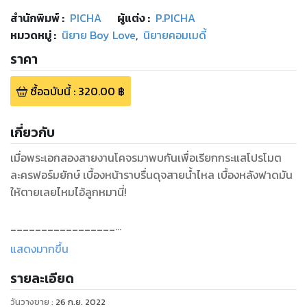
สำนักพิมพ์
:
PICHA
ผู้แต่ง :
P.PICHA
หมวดหมู่
:
นิยาย Boy Love
,
นิยายคอมเมดี้
ราคา
ซื้อฉบับนี้
:
320.00
฿
เกี่ยวกับ
เมื่อพระเอกสองสายงานโคจรมาพบกันเพื่อเรียกกระแสโปรโมต
ละครฟอร์มยักษ์ เบื้องหน้าราบรื่นดุจสายน้ำไหล เบื้องหลังฟาดมัน
ให้ตายเลยไหมไอ้ลูกหมานี่!
_________________
แสดงมากขึ้น
“ก่อนรับเล่นเรื่องนี้แบบ...เขามีการแคส มีการ...คัดเลือกอะไรมา
รายละเอียด
ก่อนไหม พระเอกคนอื่น ๆ?”
วันวางขาย
:
26 ก.ย. 2022