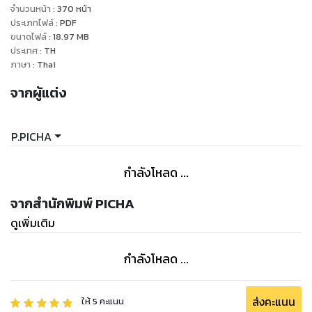
“ไม่นะครับ พี่ปุ๊กติดต่อผู้จัดการส่วนตัวผมมาโดยตรงเลยว่าอยาก
จำนวนหน้า
:
370
หน้า
ให้เล่นเรื่องนี้” พระเอกหนุ่มตอบด้วยแววตาใสซื่อดุจกวางน้อยใน
ประเภทไฟล์
:
PDF
ขนาดไฟล์
:
18.97
MB
ร่างไอ้โบ้
ประเทศ
:
TH
ภาษา
:
Thai
“อืม...” จมากรเม้มปากก่อนเบะคว่ำลงแล้วยกยิ้มขึ้นเหมือนคนระบบ
จากผู้แต่ง
เส้นประสาทบนใบหน้ารวน “คือมัน...”
“อาจารย์ไม่โอเคเหรอครับ?”
P.PICHA
“จะเอาอะไรมาโอเค!”
กำลังโหลด ...
______________
จากสำนักพิมพ์ PICHA
ดูเพิ่มเติม
กำลังโหลด ...
ส่งคะแนน
ให้
5
คะแนน