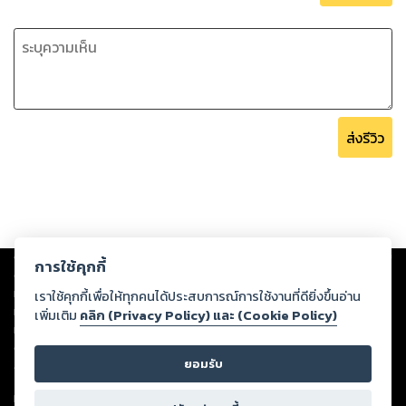
ส่งรีวิว
Copyright ©
2026
Storylog Co., Ltd. - สตอรี่ล็อกขอสงวนสิทธิ์ไม่รับผิดชอบ
การใช้คุกกี้
ต่อผลงานหรือเนื้อหาใดที่อัปโหลดผ่านเว็บไซต์และปรากฏว่าละเมิดสิทธิใน
ทรัพย์สินทางปัญญาของบุคคลอื่นหรือขัดต่อกฎหมายและศีลธรรม ดังนั้น ผู้อ่าน
เราใช้คุกกี้เพื่อให้ทุกคนได้ประสบการณ์การใช้งานที่ดียิ่งขึ้นอ่าน
ทุกท่านโปรดใช้วิจารณญาณในการกลั่นกรองด้วยตนเอง และหากท่านพบว่าส่วน
เพิ่มเติม
คลิก (Privacy Policy) และ (Cookie Policy)
หนึ่งส่วนใดขัดต่อกฎหมายและศีลธรรม กรุณาแจ้งมายังบริษัท เพื่อทีมงานจะได้
ดำเนินการในทันที ทั้งนี้ ทางสตอรี่ล็อกขอสงวนลิขสิทธิ์ตามพระราชบัญญัติ
ยอมรับ
ลิขสิทธิ์ พ.ศ. 2537 (ฉบับล่าสุด)
For support: member@ookbee.com