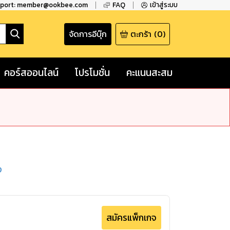
pport: member@ookbee.com
FAQ
เข้าสู่ระบบ
จัดการอีบุ๊ก
ตะกร้า
(
0
)
คอร์สออนไลน์
โปรโมชั่น
คะแนนสะสม
ง
สมัครแพ็กเกจ