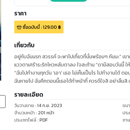
ราคา
ซื้อฉบับนี้
:
129.00
฿
เกี่ยวกับ
อยู่กับฉันนรก สวรรค์ จะพาไปเที่ยวที่นั่นพร้อมๆ กันนะ” เขาก
แววตาเศร้าระริกไหวหลับตาลง ใจสะท้าน “ดามีสอบวันนี้ ให
“ฉันไปทำงานทุกวัน ‘เอา’ เธอ ไม่เห็นเป็นไร ไปทำงานได้ ตอน
ฉันหายไป ฉันคึกตอนนี้เธอได้ทำหน้าที่ ควรดีใจสิ อย่าลืมสิ เธอ
รายละเอียด
วันวางขาย
:
14 ก.ย. 2023
ขนา
จำนวนหน้า
:
201
หน้า
ประ
ประเภทไฟล์
:
PDF
ภา