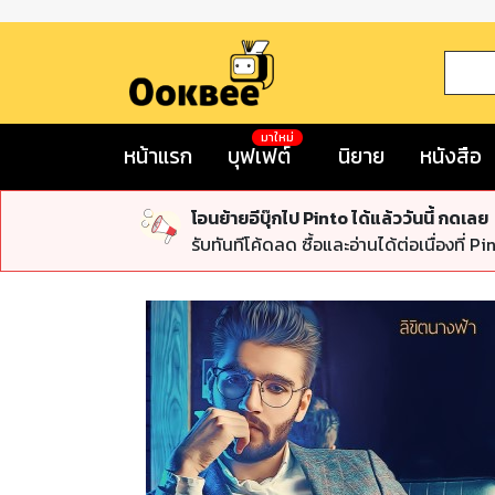
มาใหม่
หน้าแรก
บุฟเฟต์
นิยาย
หนังสือ
โอนย้ายอีบุ๊กไป Pinto ได้แล้ววันนี้ กดเลย
รับทันทีโค้ดลด ซื้อและอ่านได้ต่อเนื่องที่ Pi