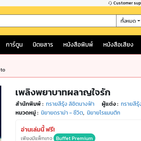
Customer su
ทั้งหมด
การ์ตูน
นิตยสาร
หนังสือพิมพ์
หนังสือเสียง
nto
เพลิงพยาบาทผลาญใจรัก
สำนักพิมพ์
:
ทรายสีรุ้ง ลิขิตนางฟ้า
ผู้แต่ง :
ทรายสีรุ้
หมวดหมู่
:
นิยายดราม่า - ชีวิต
,
นิยายโรแมนติก
อ่านเล่มนี้ ฟรี!
เพียงมีแพ็กเกจ
Buffet Premium