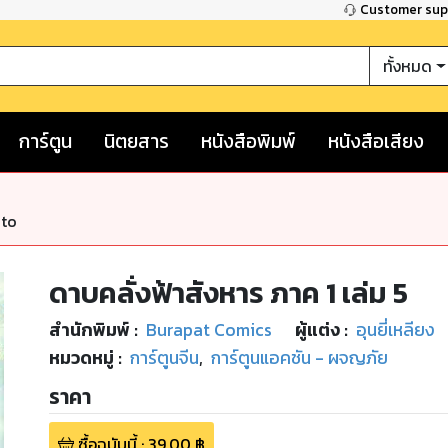
Customer su
ทั้งหมด
การ์ตูน
นิตยสาร
หนังสือพิมพ์
หนังสือเสียง
nto
ดาบคลั่งฟ้าสังหาร ภาค 1 เล่ม 5
สำนักพิมพ์
:
Burapat Comics
ผู้แต่ง :
อุนยี่เหลียง
หมวดหมู่
:
การ์ตูนจีน
,
การ์ตูนแอคชัน - ผจญภัย
ราคา
ซื้อฉบับนี้
:
39.00
฿