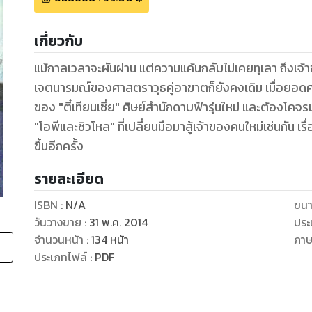
เกี่ยวกับ
แม้กาลเวลาจะผันผ่าน แต่ความแค้นกลับไม่เคยทุเลา ถึงเจ
เจตนารมณ์ของศาสตราวุธคู่อาฆาตก็ยังคงเดิม เมื่อยอดศ
ของ "ตี๋เทียนเซี่ย" ศิษย์สำนักดาบฟ้ารุ่นใหม่ และต้องโ
"โอพีและซิวโหล" ที่เปลี่ยนมือมาสู้เจ้าของคนใหม่เช่นกัน เรื
ขึ้นอีกครั้ง
รายละเอียด
ISBN :
N/A
ขนา
วันวางขาย
:
31 พ.ค. 2014
ประ
จำนวนหน้า
:
134
หน้า
ภา
ประเภทไฟล์
:
PDF