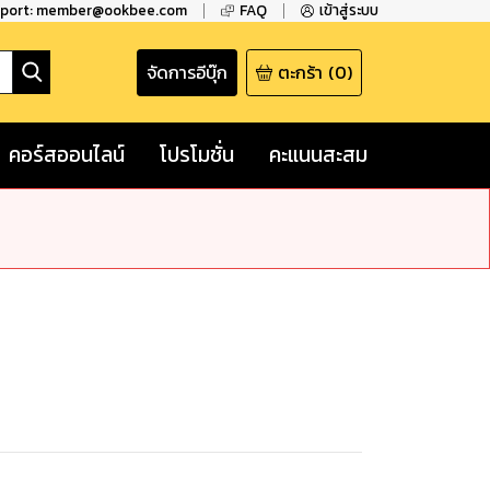
pport: member@ookbee.com
FAQ
เข้าสู่ระบบ
จัดการอีบุ๊ก
ตะกร้า
(
0
)
คอร์สออนไลน์
โปรโมชั่น
คะแนนสะสม