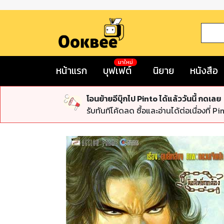
มาใหม่
หน้าแรก
บุฟเฟต์
นิยาย
หนังสือ
โอนย้ายอีบุ๊กไป Pinto ได้แล้ววันนี้ กดเลย
รับทันทีโค้ดลด ซื้อและอ่านได้ต่อเนื่องที่ Pi