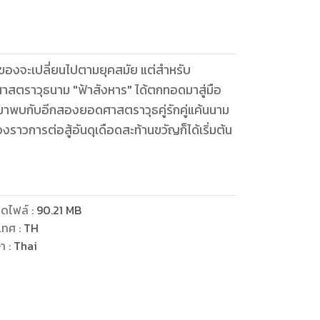
้าของจะเปลี่ยนไปตามยุคสมัย แต่สำหรับ
าสตราวุธนาม "ฟ้าสังหาร" ได้ตกทอดมาสู่มือ
คจรมาพบกับอีกสองยอดศาสตราวุธคู่รักคู่แค้นนาม
่องราวการต่อสู้อันดุเดือดสะท้านขวัญก็ได้เริ่มต้น
ดไฟล์
:
90.21
MB
เทศ
:
TH
ษา
:
Thai