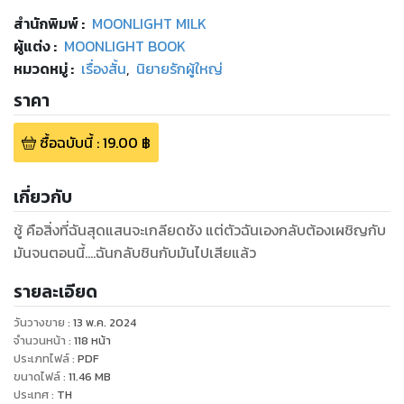
สำนักพิมพ์
:
MOONLIGHT MILK
ผู้แต่ง :
MOONLIGHT BOOK
หมวดหมู่
:
เรื่องสั้น
,
นิยายรักผู้ใหญ่
ราคา
ซื้อฉบับนี้
:
19.00
฿
เกี่ยวกับ
ชู้ คือสิ่งที่ฉันสุดแสนจะเกลียดชัง แต่ตัวฉันเองกลับต้องเผชิญกับ
มันจนตอนนี้....ฉันกลับชินกับมันไปเสียแล้ว
รายละเอียด
วันวางขาย
:
13 พ.ค. 2024
จำนวนหน้า
:
118
หน้า
ประเภทไฟล์
:
PDF
ขนาดไฟล์
:
11.46
MB
ประเทศ
:
TH