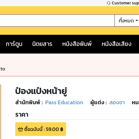
Customer su
ทั้งหมด
การ์ตูน
นิตยสาร
หนังสือพิมพ์
หนังสือเสียง
nto
ป๋องแป๋งหน้ายู่
สำนักพิมพ์
:
Pass Education
ผู้แต่ง :
สองขา
หม
ราคา
ซื้อฉบับนี้
:
59.00
฿