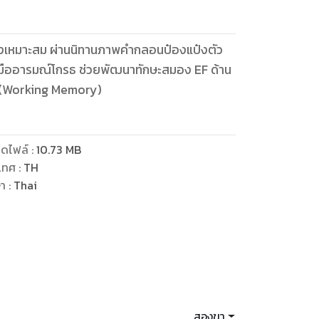
างเหมาะสม ผ่านนิทานภาพคำกลอนป๋องแป๋งตัว
ับมืออารมณ์โกรธ ช่วยพัฒนาทักษะสมอง EF ด้าน
 (Working Memory)
ดไฟล์
:
10.73
MB
เทศ
:
TH
ษา
:
Thai
สองขา