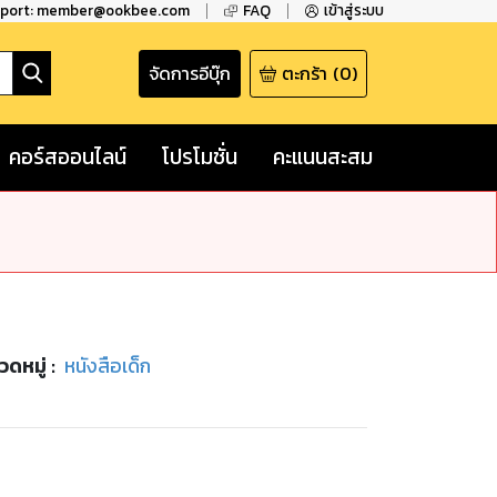
pport: member@ookbee.com
FAQ
เข้าสู่ระบบ
จัดการอีบุ๊ก
ตะกร้า
(
0
)
คอร์สออนไลน์
โปรโมชั่น
คะแนนสะสม
วดหมู่
:
หนังสือเด็ก