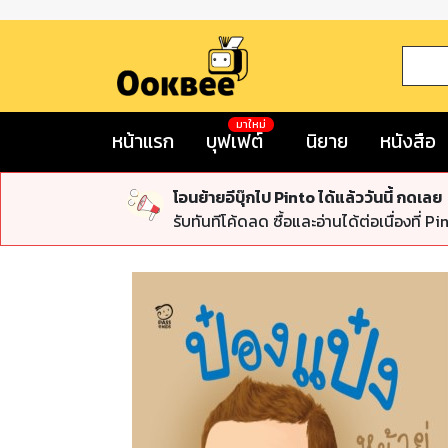
มาใหม่
หน้าแรก
บุฟเฟต์
นิยาย
หนังสือ
โอนย้ายอีบุ๊กไป Pinto ได้แล้ววันนี้ กดเลย
รับทันทีโค้ดลด ซื้อและอ่านได้ต่อเนื่องที่ Pi