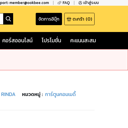
pport: member@ookbee.com
FAQ
เข้าสู่ระบบ
จัดการอีบุ๊ก
ตะกร้า
(
0
)
คอร์สออนไลน์
โปรโมชั่น
คะแนนสะสม
 RINDA
หมวดหมู่
:
การ์ตูนคอมเมดี้