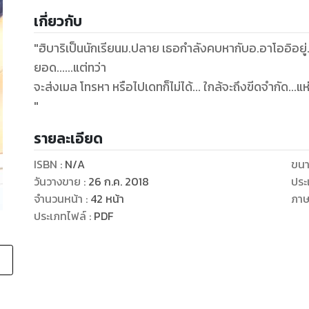
เกี่ยวกับ
"ฮิบาริเป็นนักเรียนม.ปลาย เธอกำลังคบหากับอ.อาโออิอยู่.
ยอด......แต่ทว่า
จะส่งเมล โทรหา หรือไปเดทก็ไม่ได้... ใกล้จะถึงขีดจำกัด...แ
"
รายละเอียด
ISBN :
N/A
ขนา
วันวางขาย
:
26 ก.ค. 2018
ประ
จำนวนหน้า
:
42
หน้า
ภา
ประเภทไฟล์
:
PDF