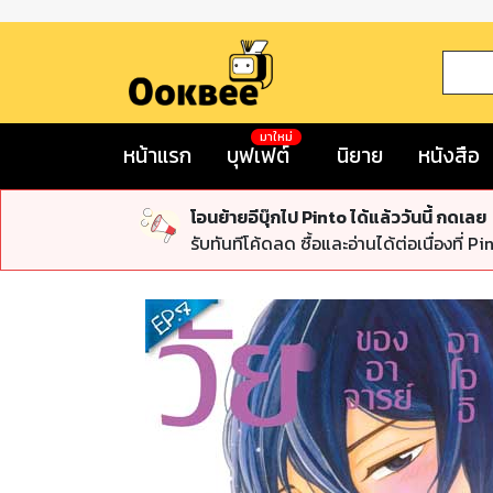
มาใหม่
หน้าแรก
บุฟเฟต์
นิยาย
หนังสือ
โอนย้ายอีบุ๊กไป Pinto ได้แล้ววันนี้ กดเลย
รับทันทีโค้ดลด ซื้อและอ่านได้ต่อเนื่องที่ Pi