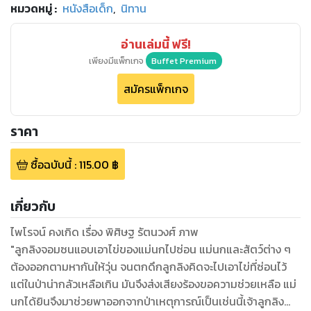
หมวดหมู่
:
หนังสือเด็ก
,
นิทาน
อ่านเล่มนี้ ฟรี!
เพียงมีแพ็กเกจ
Buffet Premium
สมัครแพ็กเกจ
ราคา
ซื้อฉบับนี้
:
115.00
฿
เกี่ยวกับ
ไพโรจน์ คงเกิด เรื่อง พิศิษฐ รัตนวงศ์ ภาพ
"ลูกลิงจอมซนแอบเอาไข่ของแม่นกไปซ่อน แม่นกและสัตว์ต่าง ๆ
ต้องออกตามหากันให้วุ่น จนตกดึกลูกลิงคิดจะไปเอาไข่ที่ซ่อนไว้
แต่ในป่าน่ากลัวเหลือเกิน มันจึงส่งเสียงร้องขอความช่วยเหลือ แม่
นกได้ยินจึงมาช่วยพาออกจากป่าเหตุการณ์เป็นเช่นนี้เจ้าลูกลิง