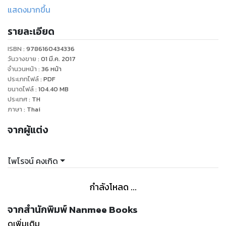
จอมซนจะทำอย่างไร
แสดงมากขึ้น
นิทานสองภาษาที่ช่วยส่งเสริมให้เด็กๆรู้จักการขอโทษและสำนึกผิด
รายละเอียด
"
ISBN :
9786160434336
วันวางขาย
:
01 มี.ค. 2017
จำนวนหน้า
:
36
หน้า
ประเภทไฟล์
:
PDF
ขนาดไฟล์
:
104.40
MB
ประเทศ
:
TH
ภาษา
:
Thai
จากผู้แต่ง
ไพโรจน์ คงเกิด
กำลังโหลด ...
จากสำนักพิมพ์ Nanmee Books
ดูเพิ่มเติม