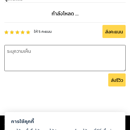
กำลังโหลด ...
ส่งคะแนน
ให้
5
คะแนน
ส่งรีวิว
Copyright ©
2026
Storylog Co., Ltd. - สตอรี่ล็อกขอสงวนสิทธิ์ไม่รับผิดชอบ
การใช้คุกกี้
ต่อผลงานหรือเนื้อหาใดที่อัปโหลดผ่านเว็บไซต์และปรากฏว่าละเมิดสิทธิใน
ทรัพย์สินทางปัญญาของบุคคลอื่นหรือขัดต่อกฎหมายและศีลธรรม ดังนั้น ผู้อ่าน