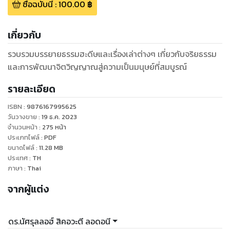
ซื้อฉบับนี้
:
100.00
฿
เกี่ยวกับ
รวบรวมบรรยายธรรมฮะดีษและเรื่องเล่าต่างๆ เกี่ยวกับจริยธรรม
และการพัฒนาจิตวิญญาณสู่ความเป็นมนุษย์ที่สมบูรณ์
รายละเอียด
ISBN :
9876167995625
วันวางขาย
:
19 ธ.ค. 2023
จำนวนหน้า
:
275
หน้า
ประเภทไฟล์
:
PDF
ขนาดไฟล์
:
11.28
MB
ประเทศ
:
TH
ภาษา
:
Thai
จากผู้แต่ง
ดร.นัศรุลลอฮ์ สิคอวะตี ลอดอนี