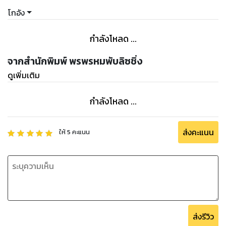
โกอัง
ตีแตกจับยี่กี เล่ม 5 จึงเหมาะอย่างยิ่งสำหรับนักลงทุนสายยี่กี ที่รัก
เลขตอง และเลขเรียง มีเล่มนี้แล้วจะทำกำไรจากเกมล็อตโต้ได้
กำลังโหลด ...
ตลอดไป แบบไม่ต้องพึ่งพาใครด้วยนะ ลงทุนเอง...นักเลงพอ
จากสำนักพิมพ์ พรพรหมพับลิซชิ่ง
ขอแนะนำให้มี ศึกษา และใช้ตีแตกจับยี่กี เล่ม 1 และ 5 ควบคู่กัน
ดูเพิ่มเติม
เสมอ.
กำลังโหลด ...
ส่งคะแนน
ให้
5
คะแนน
ส่งรีวิว