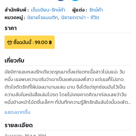
สำนักพิมพ์
:
เข็มเขียน-รักษ์คำ
ผู้แต่ง :
รักษ์คำ
หมวดหมู่
:
นิยายโรแมนติก
,
นิยายดราม่า - ชีวิต
ราคา
ซื้อฉบับนี้
:
99.00
฿
เกี่ยวกับ
นัยนิกาแอบหลงรักเดียวดรุณมาตั้งแต่แตกเนื้อสาวโน่นแน่ะ วัน
หนึ่ง เธอพบความจริงว่าเขาเป็นแฟนของพี่สาว แต่เธอก็ไม่อาจ
ตัดใจตัดรักที่ใฝ่ปองมานานแสน นาน จึงได้แต่ซุกซ่อนมันไว้เป็น
ความลับในหนังสือเล่มโปรด โดยไม่เคยคาดคิดมาก่อนเลยว่าวัน
หนึ่งข้างหน้าโน้ตชิ้นเล็กๆ ที่บันทึกความรู้สึกรักอันล้นใจนั้นจะพัด
พาเธอ ไปสู่ตำแหน่ง 'ภรรยา'
แสดงมากขึ้น
รายละเอียด
วันวางขาย
:
30 ธ.ค. 2014