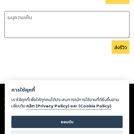
ส่งรีวิว
Copyright ©
2026
Storylog Co., Ltd. - สตอรี่ล็อกขอสงวนสิทธิ์ไม่รับผิดชอบ
การใช้คุกกี้
ต่อผลงานหรือเนื้อหาใดที่อัปโหลดผ่านเว็บไซต์และปรากฏว่าละเมิดสิทธิใน
ทรัพย์สินทางปัญญาของบุคคลอื่นหรือขัดต่อกฎหมายและศีลธรรม ดังนั้น ผู้อ่าน
เราใช้คุกกี้เพื่อให้ทุกคนได้ประสบการณ์การใช้งานที่ดียิ่งขึ้นอ่าน
ทุกท่านโปรดใช้วิจารณญาณในการกลั่นกรองด้วยตนเอง และหากท่านพบว่าส่วน
เพิ่มเติม
คลิก (Privacy Policy) และ (Cookie Policy)
หนึ่งส่วนใดขัดต่อกฎหมายและศีลธรรม กรุณาแจ้งมายังบริษัท เพื่อทีมงานจะได้
ดำเนินการในทันที ทั้งนี้ ทางสตอรี่ล็อกขอสงวนลิขสิทธิ์ตามพระราชบัญญัติ
ยอมรับ
ลิขสิทธิ์ พ.ศ. 2537 (ฉบับล่าสุด)
For support: member@ookbee.com