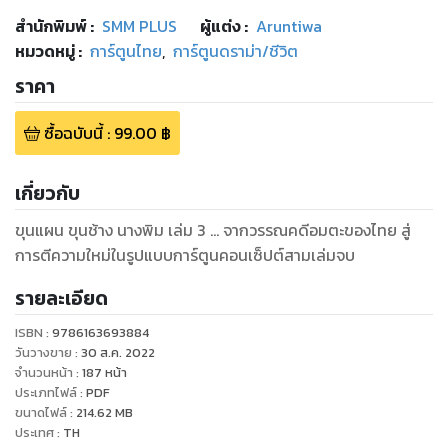
สำนักพิมพ์
:
SMM PLUS
ผู้แต่ง :
Aruntiwa
หมวดหมู่
:
การ์ตูนไทย
,
การ์ตูนดราม่า/ชีวิต
ราคา
ซื้อฉบับนี้
:
99.00
฿
เกี่ยวกับ
ขุนแผน ขุนช้าง นางพิม เล่ม 3 ... จากวรรณคดีอมตะของไทย สู่
การตีความใหม่ในรูปแบบการ์ตูนคอนเซ็ปต์สามเล่มจบ
รายละเอียด
ISBN :
9786163693884
วันวางขาย
:
30 ส.ค. 2022
จำนวนหน้า
:
187
หน้า
ประเภทไฟล์
:
PDF
ขนาดไฟล์
:
214.62
MB
ประเทศ
:
TH