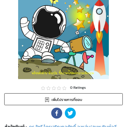
0
Ratings
เพิ่มไปรายการที่ชอบ
สำนักพิมพ์
:
ดร.วัชรี ไตรเจริญกุลภักดิ์ จงแจ่ม/สนพ.พิมพ์วลี