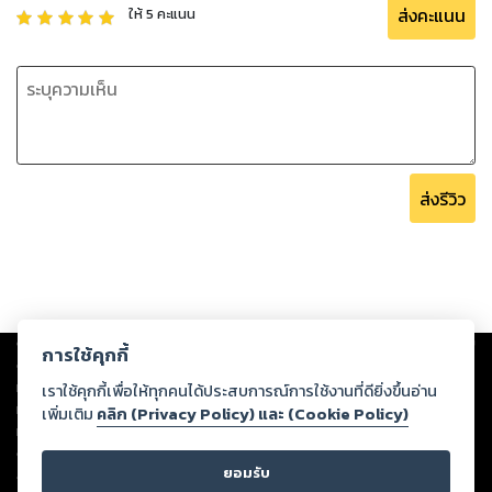
ส่งคะแนน
ให้
5
คะแนน
ส่งรีวิว
Copyright ©
2026
Storylog Co., Ltd. - สตอรี่ล็อกขอสงวนสิทธิ์ไม่รับผิดชอบ
การใช้คุกกี้
ต่อผลงานหรือเนื้อหาใดที่อัปโหลดผ่านเว็บไซต์และปรากฏว่าละเมิดสิทธิใน
ทรัพย์สินทางปัญญาของบุคคลอื่นหรือขัดต่อกฎหมายและศีลธรรม ดังนั้น ผู้อ่าน
เราใช้คุกกี้เพื่อให้ทุกคนได้ประสบการณ์การใช้งานที่ดียิ่งขึ้นอ่าน
ทุกท่านโปรดใช้วิจารณญาณในการกลั่นกรองด้วยตนเอง และหากท่านพบว่าส่วน
เพิ่มเติม
คลิก (Privacy Policy) และ (Cookie Policy)
หนึ่งส่วนใดขัดต่อกฎหมายและศีลธรรม กรุณาแจ้งมายังบริษัท เพื่อทีมงานจะได้
ดำเนินการในทันที ทั้งนี้ ทางสตอรี่ล็อกขอสงวนลิขสิทธิ์ตามพระราชบัญญัติ
ยอมรับ
ลิขสิทธิ์ พ.ศ. 2537 (ฉบับล่าสุด)