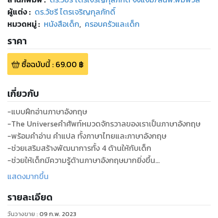
ผู้แต่ง :
ดร.วัชรี ไตรเจริญกุลภักดิ์
หมวดหมู่
:
หนังสือเด็ก
,
ครอบครัวและเด็ก
ราคา
ซื้อฉบับนี้
:
69.00
฿
เกี่ยวกับ
-แบบฝึกอ่านภาษาอังกฤษ
-The Universeคำศัพท์หมวดจักรวาลของเราเป็นภาษาอังกฤษ
-พร้อมคำอ่าน คำแปล ทั้งภาษาไทยและภาษาอังกฤษ
-ช่วยเสริมสร้างพัฒนาการทั้ง 4 ด้านให้กับเด็ก
-ช่วยให้เด็กมีความรู้ด้านภาษาอังกฤษมากยิ่งขึ้น
-ช่วยผ่อนคลายด้านอารมณ์จากสีสันที่สวยงามของรูปภาพ
แสดงมากขึ้น
-ช่วยพ่อแม่ผู้ปกครองในการสอนภาษาอังกฤษ
รายละเอียด
วันวางขาย
:
09 ก.พ. 2023