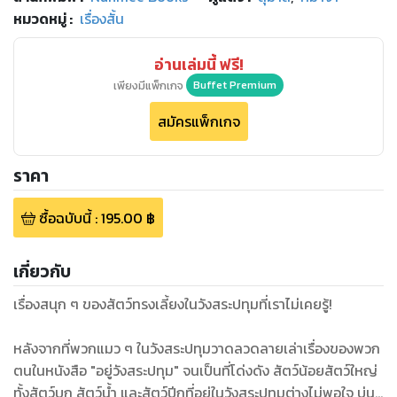
หมวดหมู่
:
เรื่องสั้น
อ่านเล่มนี้ ฟรี!
เพียงมีแพ็กเกจ
Buffet Premium
สมัครแพ็กเกจ
ราคา
ซื้อฉบับนี้
:
195.00
฿
เกี่ยวกับ
เรื่องสนุก ๆ ของสัตว์ทรงเลี้ยงในวังสระปทุมที่เราไม่เคยรู้!
หลังจากที่พวกแมว ๆ ในวังสระปทุมวาดลวดลายเล่าเรื่องของพวก
ตนในหนังสือ "อยู่วังสระปทุม" จนเป็นที่โด่งดัง สัตว์น้อยสัตว์ใหญ่
ทั้งสัตว์บก สัตว์น้ำ และสัตว์ปีกที่อยู่ในวังสระปทุมต่างไม่พอใจ บ่น