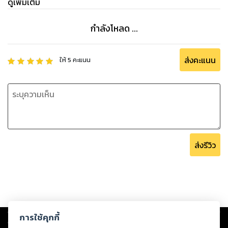
ดูเพิ่มเติม
กำลังโหลด ...
ส่งคะแนน
ให้
5
คะแนน
ส่งรีวิว
Copyright ©
2026
Storylog Co., Ltd. - สตอรี่ล็อกขอสงวนสิทธิ์ไม่รับผิดชอบ
การใช้คุกกี้
ต่อผลงานหรือเนื้อหาใดที่อัปโหลดผ่านเว็บไซต์และปรากฏว่าละเมิดสิทธิใน