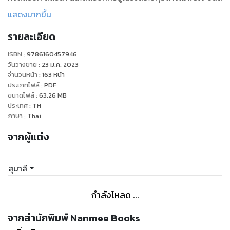
กันขรมที่พวกแมว ๆ เอาหน้าเล่าเรื่องของตน จวนเจียนจะเกิดศึก
แสดงมากขึ้น
ในวังเสียแล้ว เป็นเหตุให้ต้องมีหนังสือ "พวกเราขอเล่าบ้าง อยู่วัง
รายละเอียด
สระปทุม 2" ให้โอกาสสัตว์อื่น ๆ ในวังสระปทุม เช่น ปู่ชะโด กระรอก
งูทางมะพร้าว รวมทั้งน้องละมุนละไม สุนัขทรงเลี้ยงน้องใหม่ล่าสุด
ISBN :
9786160457946
ได้มาเล่าเรื่องตามใจตนเองบ้าง แน่นอนว่าที่ขาดมิได้เลยคือพระ
วันวางขาย
:
23 ม.ค. 2023
จริยาวัตรของท่านเจ้าของวังสุดรักสุดบูชาของพวกเรา ด้วยงาน
จำนวนหน้า
:
163
หน้า
ประเภทไฟล์
:
PDF
เขียนสไตล์ของคุณ "สุมาลี" ที่เล่าได้สนุกสนานเห็นภาพ แทรกซึม
ขนาดไฟล์
:
63.26
MB
ด้วยภาษาที่อบอุ่น ชวนอ่าน เมื่อมาประกอบกับภาพวาดสไตล์ "หมา
ประเทศ
:
TH
จ๋า" ที่ตลกขบขัน น่ารัก ๆ แล้ว จึงถือว่าเป็นความกลอมกล่อมที่
ภาษา
:
Thai
ลงตัวที่สุด
จากผู้แต่ง
สุมาลี
กำลังโหลด ...
จากสำนักพิมพ์ Nanmee Books