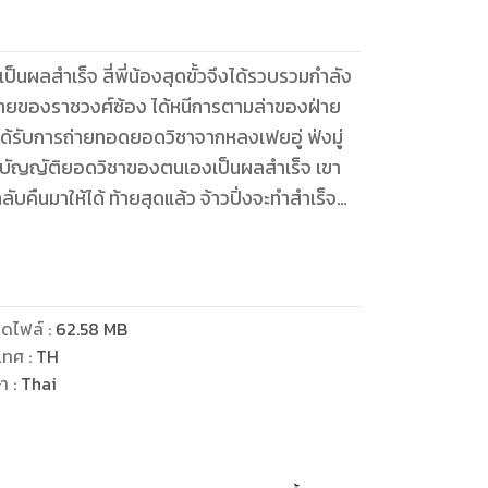
เป็นผลสำเร็จ สี่พี่น้องสุดขั้วจึงได้รวบรวมกำลัง
ุดท้ายของราชวงศ์ซ้อง ได้หนีการตามล่าของฝ่าย
ได้รับการถ่ายทอดยอดวิชาจากหลงเฟยอู่ ฟ่งมู่
้เขาบัญญัติยอดวิชาของตนเองเป็นผลสำเร็จ เขา
ลับคืนมาให้ได้ ท้ายสุดแล้ว จ้าวปิ่งจะทำสำเร็จ
วยุทธภพ 2 ภาค กำเนิดใหม่วีรบุรุษ
ดไฟล์
:
62.58
MB
เทศ
:
TH
ษา
:
Thai