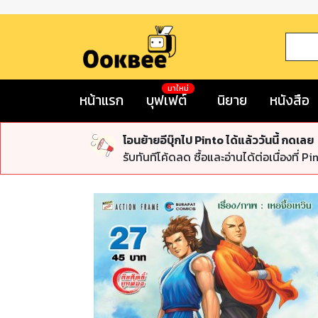
มาใหม่
หน้าแรก
บุฟเฟต์
นิยาย
หนังสือ
โอนย้ายอีบุ๊กไป Pinto ได้แล้ววันนี้ กดเลย
รับทันทีโค้ดลด ซื้อและอ่านได้ต่อเนื่องที่ Pi