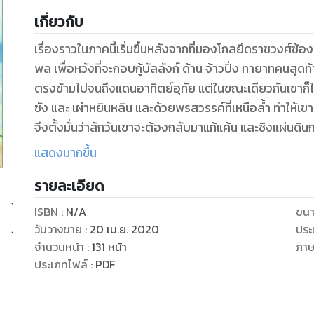
เกี่ยวกับ
เรื่องราวในภาคนี้เริ่มขึ้นหลังจากที่มองโกลยึดราชวงศ์ซ้อง
พล เพื่อหวังที่จะกอบกู้บัลลังก์ ด้าน จ้าวปิ่ง ทายาทคนส
ตรงข้ามไปจนถึงแดนอาทิตย์อุทัย แต่ในขณะเดียวกันเขาก็
ซัง และ เผ่าหยินหลิน และด้วยพรสวรรค์ที่เหนือล้ำ ทำให
จึงตั้งมั่นว่าสักวันเขาจะต้องกลับมาแก้แค้น และชิงแผ่นดินก
หรือไม่? และเขาจะเก่งกาจได้ถึงขั้นไหน ร่วมลุ้นไปกับสุดขั้
แสดงมากขึ้น
รายละเอียด
ISBN :
N/A
ขนา
วันวางขาย
:
20 เม.ย. 2020
ประ
จำนวนหน้า
:
131
หน้า
ภา
ประเภทไฟล์
:
PDF