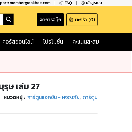
pport: member@ookbee.com
FAQ
เข้าสู่ระบบ
จัดการอีบุ๊ก
ตะกร้า
(
0
)
คอร์สออนไลน์
โปรโมชั่น
คะแนนสะสม
ุรุษ เล่ม 27
หมวดหมู่
:
การ์ตูนแอคชัน - ผจญภัย
,
การ์ตูน