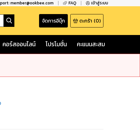
pport: member@ookbee.com
FAQ
เข้าสู่ระบบ
จัดการอีบุ๊ก
ตะกร้า
(
0
)
คอร์สออนไลน์
โปรโมชั่น
คะแนนสะสม
ง