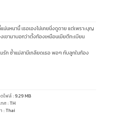
ี่แน่นหนานี้ เธอเองไม่เคยนิ่งดูดาย แต่เพราะบุญ
ของเขามาบอกว่าตั้งท้องเหมือนเมียตีทะเบียน
วามรัก ซ้ำแม่สามีเกลียดเธอ พอๆ กับลูกในท้อง
คุณ แต่เธอไม่อาจเปลี่ยนใจ
ดไฟล์
:
9.29
MB
เทศ
:
TH
ษา
:
Thai