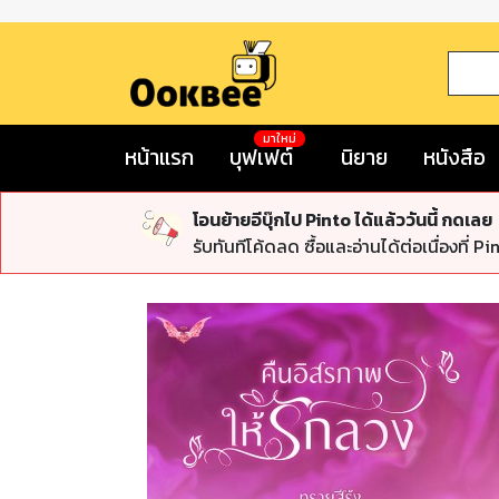
มาใหม่
หน้าแรก
บุฟเฟต์
นิยาย
หนังสือ
โอนย้ายอีบุ๊กไป Pinto ได้แล้ววันนี้ กดเลย
รับทันทีโค้ดลด ซื้อและอ่านได้ต่อเนื่องที่ Pi