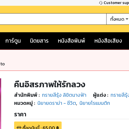
Customer su
ทั้งหมด
การ์ตูน
นิตยสาร
หนังสือพิมพ์
หนังสือเสียง
nto
คืนอิสรภาพให้รักลวง
สำนักพิมพ์
:
ทรายสีรุ้ง ลิขิตนางฟ้า
ผู้แต่ง :
ทรายสีรุ้
หมวดหมู่
:
นิยายดราม่า - ชีวิต
,
นิยายโรแมนติก
ราคา
ซื้อฉบับนี้
:
65.00
฿