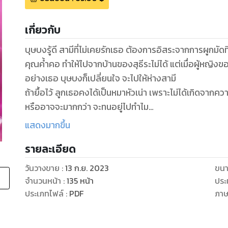
เกี่ยวกับ
บุษบงรู้ดี สามีที่ไม่เคยรักเธอ ต้องการอิสระจากการผูกมัดท
คุณค้ำคอ ทำให้ไปจากบ้านของสุธีระไม่ได้ แต่เมื่อผู้หญิง
อย่างเธอ บุษบงก็เปลี่ยนใจ จะไปให้ห่างสามี
ถ้ายื้อไว้ ลูกเธอคงได้เป็นหมาหัวเน่า เพราะไม่ได้เกิดจากค
หรืออาจจะมากกว่า จะทนอยู่ไปทำไม
แม้ตอนนี้รู้ว่าขัดใจป้าที่กำลังมองดูอยู่ จะกลายเป็นคนเนร
แสดงมากขึ้น
อิสรภาพ เธอพร้อมแล้ว พร้อมคืนให้เขา
รายละเอียด
หวังว่าเขาจะมีความสุข ภาวนาให้เธอเข้มแข็งเช่นกัน
วันวางขาย
:
13 ก.ย. 2023
ขนา
จำนวนหน้า
:
135
หน้า
ประ
ประเภทไฟล์
:
PDF
ภา