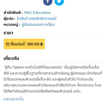
สำนักพิมพ์
:
MAC Education
ผู้แต่ง :
โกสันต์ เทพสิทธิทรากรณ์
หมวดหมู่
:
คู่มือประกอบการเรียน
ราคา
ซื้อฉบับนี้
:
180.00
฿
เกี่ยวกับ
“รู้ทัน Tablet เทคโนโลยีที่ต้องบอกต่อ” เป็นคู่มือการใช้แท็บเล็ต
พีซี และความรู้พื้นฐานที่ควรทราบสำหรับครู ผู้ปกครอง นักเรียนที่
ได้รับแจกคอมพิวเตอร์แท็บเล้ต และผู้สนใจทั่วไป โดยจะเน้น
อธิบายความหมายของคำเรียกและคำศัพท์ต่างๆ ที่ควรทราบ โดย
ใช้ศัพท์บัญญัติจากหนังสือศัพท์คอมพิวเตอร์ ฉบับ
ราชบัณฑิตยสถาน และเน้นเกี่ยวกับการตั้งค่าต่างๆ ที่จำเป็น
แสดงมากขึ้น