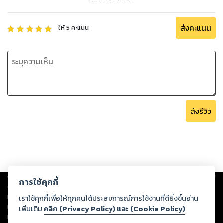
ส่งคะแนน
ให้
5
คะแนน
ส่งรีวิว
Copyright ©
2026
Storylog Co., Ltd. - สตอรี่ล็อกขอสงวนสิทธิ์ไม่รับผิดชอบ
การใช้คุกกี้
ต่อผลงานหรือเนื้อหาใดที่อัปโหลดผ่านเว็บไซต์และปรากฏว่าละเมิดสิทธิใน
ทรัพย์สินทางปัญญาของบุคคลอื่นหรือขัดต่อกฎหมายและศีลธรรม ดังนั้น ผู้อ่าน
เราใช้คุกกี้เพื่อให้ทุกคนได้ประสบการณ์การใช้งานที่ดียิ่งขึ้นอ่าน
ทุกท่านโปรดใช้วิจารณญาณในการกลั่นกรองด้วยตนเอง และหากท่านพบว่าส่วน
เพิ่มเติม
คลิก (Privacy Policy) และ (Cookie Policy)
หนึ่งส่วนใดขัดต่อกฎหมายและศีลธรรม กรุณาแจ้งมายังบริษัท เพื่อทีมงานจะได้