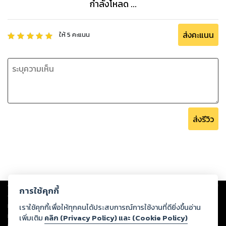
กำลังโหลด ...
ส่งคะแนน
ให้
5
คะแนน
ส่งรีวิว
Copyright ©
2026
Storylog Co., Ltd. - สตอรี่ล็อกขอสงวนสิทธิ์ไม่รับผิดชอบ
การใช้คุกกี้
ต่อผลงานหรือเนื้อหาใดที่อัปโหลดผ่านเว็บไซต์และปรากฏว่าละเมิดสิทธิใน
ทรัพย์สินทางปัญญาของบุคคลอื่นหรือขัดต่อกฎหมายและศีลธรรม ดังนั้น ผู้อ่าน
เราใช้คุกกี้เพื่อให้ทุกคนได้ประสบการณ์การใช้งานที่ดียิ่งขึ้นอ่าน
ทุกท่านโปรดใช้วิจารณญาณในการกลั่นกรองด้วยตนเอง และหากท่านพบว่าส่วน
เพิ่มเติม
คลิก (Privacy Policy) และ (Cookie Policy)
หนึ่งส่วนใดขัดต่อกฎหมายและศีลธรรม กรุณาแจ้งมายังบริษัท เพื่อทีมงานจะได้