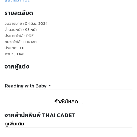
ที่เรียนศิลปะ ดนตรี กีฬา และแชร์ความรู้ต่าง ๆ ที่ได้เรียนรู้ระหว่าง
รายละเอียด
เลี้ยงดูลูก
วันวางขาย
:
04 มิ.ย. 2024
พ่อแม่ที่มีลูกเป็นเด็กพิเศษ ถ้าไม่รู้จะเริ่มต้นคุยกับใคร คุยกับผู้
จำนวนหน้า
:
93
หน้า
ประเภทไฟล์
:
PDF
ขนาดไฟล์
:
11.16
MB
ประเทศ
:
TH
ภาษา
:
Thai
จากผู้แต่ง
Reading with Baby
กำลังโหลด ...
จากสำนักพิมพ์ THAI CADET
ดูเพิ่มเติม