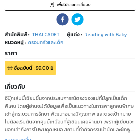
เพิ่มไปรายการที่ชอบ
สำนักพิมพ์
:
THAI CADET
ผู้แต่ง :
Reading with Baby
หมวดหมู่
:
ครอบครัวและเด็ก
ราคา
ซื้อฉบับนี้
:
99.00
฿
เกี่ยวกับ
อีบุ๊กเล่มนี้เขียนขึ้นจากประสบการณ์ตรงของแม่ที่มีลูกเป็นเด็ก
พิเศษ โดยผู้อ่านจะได้ข้อมูลเพื่อเป็นแนวทางในการพาลูกคนพิเศษ
เข้าสู่กระบวนการรักษา พัฒนาอย่างมีคุณภาพ และตรงเป้าหมาย
ไม่ต้องเริ่มต้นจากศูนย์เหมือนที่ผู้เขียนเคยผ่านมา เพราะผู้เขียนจะ
บอกเล่าถึงการไปพบคุณหมอ สถานที่ทำกิจกรรมบำบัดและฝึกพูด
โรงเรียนการศึกษาพิเศษ การประเมินสติปัญญา (IQ) แนะนำสถาน
แสดงมากขึ้น