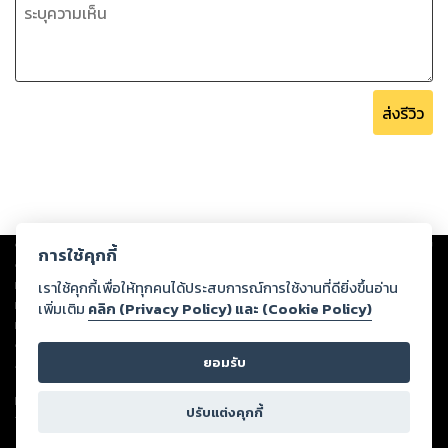
ส่งรีวิว
Copyright ©
2026
Storylog Co., Ltd. - สตอรี่ล็อกขอสงวนสิทธิ์ไม่รับผิดชอบ
การใช้คุกกี้
ต่อผลงานหรือเนื้อหาใดที่อัปโหลดผ่านเว็บไซต์และปรากฏว่าละเมิดสิทธิใน
ทรัพย์สินทางปัญญาของบุคคลอื่นหรือขัดต่อกฎหมายและศีลธรรม ดังนั้น ผู้อ่าน
เราใช้คุกกี้เพื่อให้ทุกคนได้ประสบการณ์การใช้งานที่ดียิ่งขึ้นอ่าน
ทุกท่านโปรดใช้วิจารณญาณในการกลั่นกรองด้วยตนเอง และหากท่านพบว่าส่วน
เพิ่มเติม
คลิก (Privacy Policy) และ (Cookie Policy)
หนึ่งส่วนใดขัดต่อกฎหมายและศีลธรรม กรุณาแจ้งมายังบริษัท เพื่อทีมงานจะได้
ดำเนินการในทันที ทั้งนี้ ทางสตอรี่ล็อกขอสงวนลิขสิทธิ์ตามพระราชบัญญัติ
ยอมรับ
ลิขสิทธิ์ พ.ศ. 2537 (ฉบับล่าสุด)
For support: member@ookbee.com
ปรับแต่งคุกกี้
Version
1.3.17