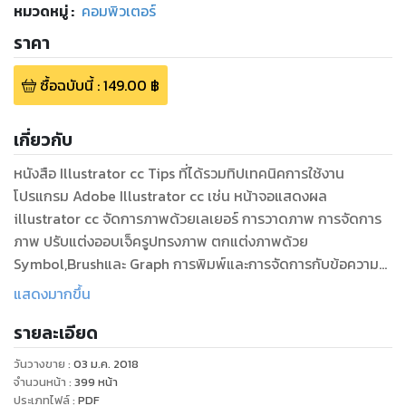
หมวดหมู่
:
คอมพิวเตอร์
ราคา
ซื้อฉบับนี้
:
149.00
฿
เกี่ยวกับ
หนังสือ Illustrator cc Tips ที่ได้รวมทิปเทคนิคการใช้งาน
โปรแกรม Adobe Illustrator cc เช่น หน้าจอแสดงผล
illustrator cc จัดการภาพด้วยเลเยอร์ การวาดภาพ การจัดการ
ภาพ ปรับแต่งออบเจ็ครูปทรงภาพ ตกแต่งภาพด้วย
Symbol,Brushและ Graph การพิมพ์และการจัดการกับข้อความ
ภายในหนังสือเล่มนี้แบ่งได้ Partต่างๆเพื่อการค้นหาเรียนรู้การใช้
แสดงมากขึ้น
งานอย่างเข้าใจง่าย
รายละเอียด
วันวางขาย
:
03 ม.ค. 2018
จำนวนหน้า
:
399
หน้า
ประเภทไฟล์
:
PDF