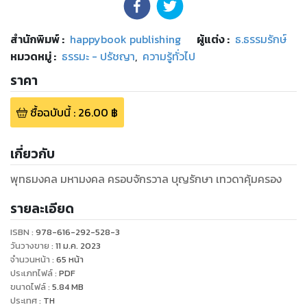
สำนักพิมพ์
:
happybook publishing
ผู้แต่ง :
ธ.ธรรมรักษ์
หมวดหมู่
:
ธรรมะ - ปรัชญา
,
ความรู้ทั่วไป
ราคา
ซื้อฉบับนี้
:
26.00
฿
เกี่ยวกับ
พุทธมงคล มหามงคล ครอบจักรวาล บุญรักษา เทวดาคุ้มครอง
รายละเอียด
ISBN :
978-616-292-528-3
วันวางขาย
:
11 ม.ค. 2023
จำนวนหน้า
:
65
หน้า
ประเภทไฟล์
:
PDF
ขนาดไฟล์
:
5.84
MB
ประเทศ
:
TH