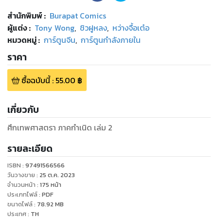
สำนักพิมพ์
:
Burapat Comics
ผู้แต่ง :
Tony Wong
,
ชิวฝูหลง
,
หว่างจื้อเต๋อ
หมวดหมู่
:
การ์ตูนจีน
,
การ์ตูนกำลังภายใน
ราคา
ซื้อฉบับนี้
:
55.00
฿
เกี่ยวกับ
ศึกเทพศาสตรา ภาคกำเนิด เล่ม 2
รายละเอียด
ISBN :
97491566566
วันวางขาย
:
25 ต.ค. 2023
จำนวนหน้า
:
175
หน้า
ประเภทไฟล์
:
PDF
ขนาดไฟล์
:
78.92
MB
ประเทศ
:
TH