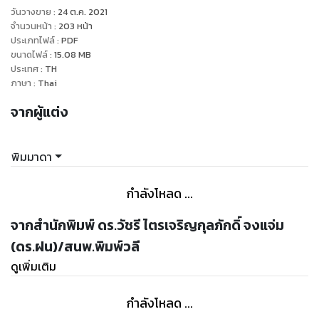
อธิบายรายละเอียดในการปรุงไว้อย่างละเอียด พร้อมเคล็ดลับและ
วันวางขาย
:
24 ต.ค. 2021
สูตรต่าง ๆ เอาไว้อย่างครอบคลุมและครบครัน ควรค่าอย่างยิ่งที่
จำนวนหน้า
:
203
หน้า
ท่านผู้อ่านจะได้มีหนังสือเล่มนี้ไว้เพื่อเพิ่มพูนความรู้ ไม่ว่าจะทำรับ
ประเภทไฟล์
:
PDF
ขนาดไฟล์
:
15.08
MB
ประทานเองกับลูกหลานที่บ้านหรือจะนำไปประกอบอาชีพก็นับว่า
ประเทศ
:
TH
ภาษา
:
Thai
จากผู้แต่ง
พิมมาดา
กำลังโหลด ...
จากสำนักพิมพ์ ดร.วัชรี ไตรเจริญกุลภักดิ์ จงแจ่ม
(ดร.ฝน)/สนพ.พิมพ์วลี
ดูเพิ่มเติม
กำลังโหลด ...