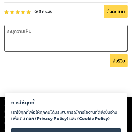
ส่งคะแนน
ให้
5
คะแนน
ส่งรีวิว
Copyright ©
2026
Storylog Co., Ltd. - สตอรี่ล็อกขอสงวนสิทธิ์ไม่รับผิดชอบ
การใช้คุกกี้
ต่อผลงานหรือเนื้อหาใดที่อัปโหลดผ่านเว็บไซต์และปรากฏว่าละเมิดสิทธิใน
ทรัพย์สินทางปัญญาของบุคคลอื่นหรือขัดต่อกฎหมายและศีลธรรม ดังนั้น ผู้อ่าน
เราใช้คุกกี้เพื่อให้ทุกคนได้ประสบการณ์การใช้งานที่ดียิ่งขึ้นอ่าน
ทุกท่านโปรดใช้วิจารณญาณในการกลั่นกรองด้วยตนเอง และหากท่านพบว่าส่วน
เพิ่มเติม
คลิก (Privacy Policy) และ (Cookie Policy)
หนึ่งส่วนใดขัดต่อกฎหมายและศีลธรรม กรุณาแจ้งมายังบริษัท เพื่อทีมงานจะได้
ดำเนินการในทันที ทั้งนี้ ทางสตอรี่ล็อกขอสงวนลิขสิทธิ์ตามพระราชบัญญัติ