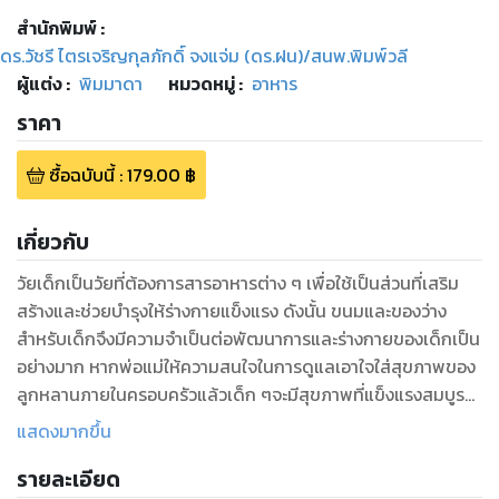
สำนักพิมพ์
:
ดร.วัชรี ไตรเจริญกุลภักดิ์ จงแจ่ม (ดร.ฝน)/สนพ.พิมพ์วลี
ผู้แต่ง :
พิมมาดา
หมวดหมู่
:
อาหาร
ราคา
ซื้อฉบับนี้
:
179.00
฿
เกี่ยวกับ
วัยเด็กเป็นวัยที่ต้องการสารอาหารต่าง ๆ เพื่อใช้เป็นส่วนที่เสริม
สร้างและช่วยบำรุงให้ร่างกายแข็งแรง ดังนั้น ขนมและของว่าง
สำหรับเด็กจึงมีความจำเป็นต่อพัฒนาการและร่างกายของเด็กเป็น
อย่างมาก หากพ่อแม่ให้ความสนใจในการดูแลเอาใจใส่สุขภาพของ
ลูกหลานภายในครอบครัวแล้วเด็ก ๆจะมีสุขภาพที่แข็งแรงสมบูรณ์
เติบโตสมวัยตามไปด้วย
แสดงมากขึ้น
ภายในหนังสือ หนังสือ เมนูขนมและของว่างสำหรับเด็ก เล่มนี้ ได้
รายละเอียด
รวบรวมสูตรในการทำขนมและของว่างสำหรับเด็ก ซึ่งมีวิธีการและ