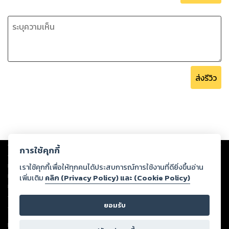
ส่งรีวิว
Copyright ©
2026
Storylog Co., Ltd. - สตอรี่ล็อกขอสงวนสิทธิ์ไม่รับผิดชอบ
การใช้คุกกี้
ต่อผลงานหรือเนื้อหาใดที่อัปโหลดผ่านเว็บไซต์และปรากฏว่าละเมิดสิทธิใน
ทรัพย์สินทางปัญญาของบุคคลอื่นหรือขัดต่อกฎหมายและศีลธรรม ดังนั้น ผู้อ่าน
เราใช้คุกกี้เพื่อให้ทุกคนได้ประสบการณ์การใช้งานที่ดียิ่งขึ้นอ่าน
ทุกท่านโปรดใช้วิจารณญาณในการกลั่นกรองด้วยตนเอง และหากท่านพบว่าส่วน
เพิ่มเติม
คลิก (Privacy Policy) และ (Cookie Policy)
หนึ่งส่วนใดขัดต่อกฎหมายและศีลธรรม กรุณาแจ้งมายังบริษัท เพื่อทีมงานจะได้
ดำเนินการในทันที ทั้งนี้ ทางสตอรี่ล็อกขอสงวนลิขสิทธิ์ตามพระราชบัญญัติ
ยอมรับ
ลิขสิทธิ์ พ.ศ. 2537 (ฉบับล่าสุด)
For support: member@ookbee.com