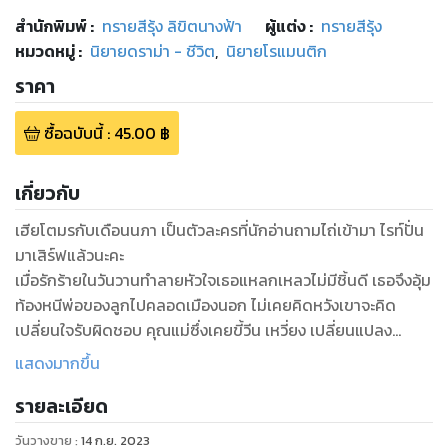
สำนักพิมพ์
:
ทรายสีรุ้ง ลิขิตนางฟ้า
ผู้แต่ง :
ทรายสีรุ้ง
หมวดหมู่
:
นิยายดราม่า - ชีวิต
,
นิยายโรแมนติก
ราคา
ซื้อฉบับนี้
:
45.00
฿
เกี่ยวกับ
เฮียโตมรกับเดือนนภา เป็นตัวละครที่นักอ่านถามไถ่เข้ามา ไรท์ปั่น
มาเสิร์ฟแล้วนะคะ
เมื่อรักร้ายในวันวานทำลายหัวใจเธอแหลกเหลวไม่มีชิ้นดี เธอจึงอุ้ม
ท้องหนีพ่อของลูกไปคลอดเมืองนอก ไม่เคยคิดหวังเขาจะคิด
เปลี่ยนใจรับผิดชอบ คุณแม่ซึ่งเคยขี้วีน เหวี่ยง เปลี่ยนแปลง
ตนเองเมื่อมีลูก และวันหนึ่งหวนคืนเจอพ่อของลูกอีกครั้ง
แสดงมากขึ้น
เขาบอกว่าดูเธอเปลี่ยนไป
รายละเอียด
ก็ใครเล่าจะร้องไห้ขี้แย อ้อนวอนเขาอีก ตอนนี้เธอไม่ใช่คนเดิม จะ
ไม่มีวันนั้นอีก
วันวางขาย
:
14 ก.ย. 2023