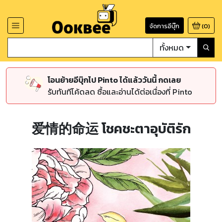
จัดการอีบุ๊ก
(
0
)
ทั้งหมด
โอนย้ายอีบุ๊กไป Pinto ได้แล้ววันนี้ กดเลย
รับทันทีโค้ดลด ซื้อและอ่านได้ต่อเนื่องที่ Pinto
爱情的命运 โชคชะตาอุบัติรัก