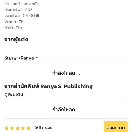
มาท่ามกลางความมืด
จำนวนหน้า
:
367
หน้า
ประเภทไฟล์
:
PDF
ขนาดไฟล์
:
214.49
MB
“ท่าน! แอบดูอยู่รึ” คนผู้นี้นี่! ผลุบๆโผล่ๆทำตัวอย่างกับผี แล้วมา
ประเทศ
:
TH
ยืนตรงนี้ตั้งแต่เมื่อไหร่กัน!
ภาษา
:
Thai
จากผู้แต่ง
“ข้าเพียงแค่จะกลับกระโจม แต่ดันมาเห็นเด็กแก่แดดกำลังให้ของ
แทนใจกับบุรุษที่อายุมากกว่าตัวเองเกือบสิบปีเสียก่อน เลยหยุดดู
เสียหน่อย” เฉินหย่งเหิงกล่าวเสียงเรียบแต่ดวงตากลับพราวระยับ
รัญญ่า/Ranya
คล้ายกำลังล้อเลียนคนตรงหน้า
กำลังโหลด ...
“นี่ท่าน! ของแทนใจอะไรเล่า ข้าแค่อยากให้เขาเป็นของขวัญเท่านั้น
เอง” เด็กสาวโกรธจัดจนลมออกหู ไม่รู้ว่าเป็นเพราะสิ่งที่เขาพูด
จากสำนักพิมพ์ Ranya S. Publishing
ออกมาแทงใจดำหรืออย่างไร นางจึงโกรธเขานัก
ดูเพิ่มเติม
“จุ๊ๆเด็กน้อยเอ๋ย ข้าขอเตือนเจ้าอย่างหนึ่งนะ เจ้านั่นน่ะมีคู่หมั้นแล้ว
กำลังโหลด ...
เจ้าน่ะ...ตัดใจเสียเถอะ เจ้าเองก็เห็นมากับตาแล้วไม่ใช่รึ หรือถ้าเจ้า
ชอบเขามากจนยอมเป็นอนุ เรื่องนี้...ข้าเองก็ไม่อาจห้ามเจ้าได้” ชาย
หนุ่มยกยิ้มมุมปากแล้วเอ่ยอย่างหวังดี
ส่งคะแนน
ให้
5
คะแนน