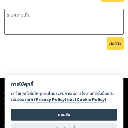
“ท่านมัน... ฮึ่ย ข้าไม่คุยกับท่านแล้ว” เด็กสาวโมโหเขาเกินกว่าจะหา
คำมาด่าได้จึงข่มอารมณ์ไว้แล้วเดินกลับกระโจมไป
นิยายเรื่องนี้เป็นแนวย้อนยุคตายแล้วเกิดใหม่แฝงกลิ่นอายแฟนตา
ส่งรีวิว
ซีนิดๆ นิยายเบาๆดราม่าไม่หนักมากแต่ก็ต้องลุ้นเอาใจช่วยกัน
ตลอด ฉากเลิฟซีนฟินจิกหมอน มาพร้อมตอนพิเศษให้อ่านกันจุใจ
ถึง 4 ตอน ไม่ต้องคิดนานค่ะ หยิบเข้าชั้นหนังสือโลดดดรับรองไม่
ผิดหวัง5555
Copyright ©
2026
Storylog Co., Ltd. - สตอรี่ล็อกขอสงวนสิทธิ์ไม่รับผิดชอบ
การใช้คุกกี้
ต่อผลงานหรือเนื้อหาใดที่อัปโหลดผ่านเว็บไซต์และปรากฏว่าละเมิดสิทธิใน
ทรัพย์สินทางปัญญาของบุคคลอื่นหรือขัดต่อกฎหมายและศีลธรรม ดังนั้น ผู้อ่าน
เราใช้คุกกี้เพื่อให้ทุกคนได้ประสบการณ์การใช้งานที่ดียิ่งขึ้นอ่าน
ทุกท่านโปรดใช้วิจารณญาณในการกลั่นกรองด้วยตนเอง และหากท่านพบว่าส่วน
เพิ่มเติม
คลิก (Privacy Policy) และ (Cookie Policy)
หนึ่งส่วนใดขัดต่อกฎหมายและศีลธรรม กรุณาแจ้งมายังบริษัท เพื่อทีมงานจะได้
ดำเนินการในทันที ทั้งนี้ ทางสตอรี่ล็อกขอสงวนลิขสิทธิ์ตามพระราชบัญญัติ
ยอมรับ
ลิขสิทธิ์ พ.ศ. 2537 (ฉบับล่าสุด)
For support: member@ookbee.com