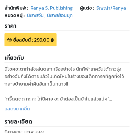
สำนักพิมพ์
:
Ranya S. Publishing
ผู้แต่ง :
รัญญ่า/Ranya
หมวดหมู่
:
นิยายจีน
,
นิยายย้อนยุค
ราคา
ซื้อฉบับนี้
:
299.00
฿
เกี่ยวกับ
นี่โชคชะตากำลังเล่นตลกหรืออย่างไร นักกีฬาเทควันโด้ดาวรุ่ง
อย่างฉันถึงได้ตายแล้วไปเกิดใหม่ในร่างของเด็กทารกที่ถูกทิ้งไว้
กลางป่ายามค่ำคืนอันเหน็บหนาว!!
“กรี๊ดดดด กะ กะ ไก่ปีศาจ ขะ ข้าต้องเป็นบ้าไปแล้วแน่ๆ”
แล้วนี่มันเกิดอันใดขึ้นกับข้า เหตุใดข้าถึงฟังพวกเจ้ารู้เรื่อง!!
แสดงมากขึ้น
รายละเอียด
“เด็กแก่แดด” เสี้ยงทุ้มติดกวนประสาทเอ่ยขึ้นก่อนจะเผยตัวออก
วันวางขาย
:
11 ก.พ. 2022