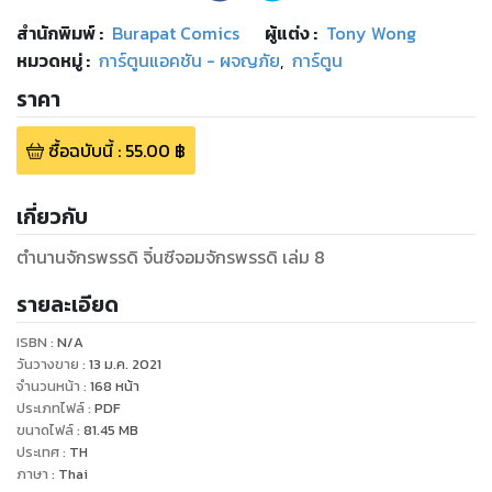
สำนักพิมพ์
:
Burapat Comics
ผู้แต่ง :
Tony Wong
หมวดหมู่
:
การ์ตูนแอคชัน - ผจญภัย
,
การ์ตูน
ราคา
ซื้อฉบับนี้
:
55.00
฿
เกี่ยวกับ
ตำนานจักรพรรดิ จิ๋นซีจอมจักรพรรดิ เล่ม 8
รายละเอียด
ISBN :
N/A
วันวางขาย
:
13 ม.ค. 2021
จำนวนหน้า
:
168
หน้า
ประเภทไฟล์
:
PDF
ขนาดไฟล์
:
81.45
MB
ประเทศ
:
TH
ภาษา
:
Thai