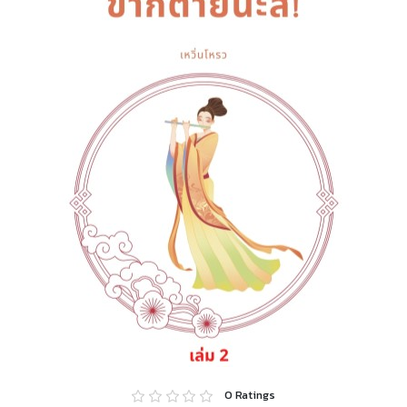
0
Ratings