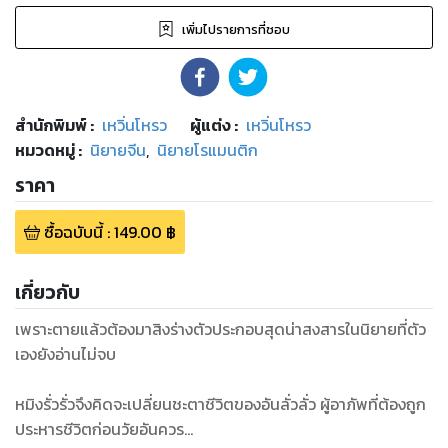
เพิ่มไปรายการที่ชอบ
สำนักพิมพ์
:
เหวิ่นโหรว
ผู้แต่ง :
เหวิ่นโหรว
หมวดหมู่
:
นิยายจีน
,
นิยายโรแมนติก
ราคา
ซื้อฉบับนี้
:
149.00
฿
เกี่ยวกับ
เพราะตายแล้วต้องมาสิงร่างตัวประกอบสุดน่าสงสารในนิยายที่ตัว
เองยังอ่านไม่จบ
หมิงรั่วรั่วจึงคิดจะเปลี่ยนชะตาชีวิตของอันลั่วลั่ว ผู้อาภัพที่ต้องถูก
ประหารชีวิตก่อนวัยอันควร