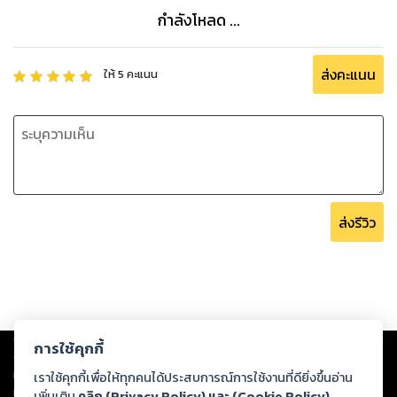
กำลังโหลด ...
เจ้าฮ่องเต้น่าตายนั่น...คอยแต่มาวุ่นวายเกาะแกะนาง
แทนท่ี่จะเป็นนางเอกซึ่งเป็นคนรักของเขา!
ส่งคะแนน
ให้
5
คะแนน
ป.ล. เรื่องนี้ไม่เน้นขนบธรรมเนียมประเพณีของจีนใดๆทั้งสิ้น อาจ
จะมีหลายๆอย่างไม่สมเหตุสมผล
ขอให้อ่านเพื่อความบันเทิงเท่านั้นนะเจ้าคะ^^
ส่งรีวิว
Copyright ©
2026
Storylog Co., Ltd. - สตอรี่ล็อกขอสงวนสิทธิ์ไม่รับผิดชอบ
การใช้คุกกี้
ต่อผลงานหรือเนื้อหาใดที่อัปโหลดผ่านเว็บไซต์และปรากฏว่าละเมิดสิทธิใน
ทรัพย์สินทางปัญญาของบุคคลอื่นหรือขัดต่อกฎหมายและศีลธรรม ดังนั้น ผู้อ่าน
เราใช้คุกกี้เพื่อให้ทุกคนได้ประสบการณ์การใช้งานที่ดียิ่งขึ้นอ่าน
ทุกท่านโปรดใช้วิจารณญาณในการกลั่นกรองด้วยตนเอง และหากท่านพบว่าส่วน
เพิ่มเติม
คลิก (Privacy Policy) และ (Cookie Policy)