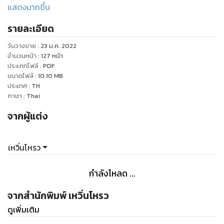
แสดงมากขึ้น
เพราะหลงกลตัวร้าย...
รายละเอียด
หมิงรั่วรั่วตั้งใจว่านางจะตายซ้ำสองไม่ได้เป็นอันขาด
วันวางขาย
:
23 ม.ค. 2022
จำนวนหน้า
:
127
หน้า
ดังนั้น...นางจึงต้องช่วยพี่ชายของอันลั่วลั่วให้รอดพ้นกลอุบาย
ประเภทไฟล์
:
PDF
ขนาดไฟล์
:
10.10
MB
ช่วยครอบครัวสกุลอันมิให้ต้องพินาศ
ประเทศ
:
TH
ภาษา
:
Thai
แต่ใครจะไปรู้ว่า เมื่อนางเริ่มเปลี่ยนบทบาทของอันลั่วลั่ว
จากผู้แต่ง
ชีวิตใหม่ของนางก็เริ่มวุ่นวาย
เหวิ่นโหรว
เมื่อนางร้าย...คอยแต่จะหาโอกาสเกาะติดพี่ชาย
กำลังโหลด ...
ส่วนตัวอิจฉากับนางเอกดันจับมือแท็กทีมกันเพื่อทำลายชื่อเสียง
ของนาง
จากสำนักพิมพ์ เหวิ่นโหรว
ดูเพิ่มเติม
เพียงเพราะ...