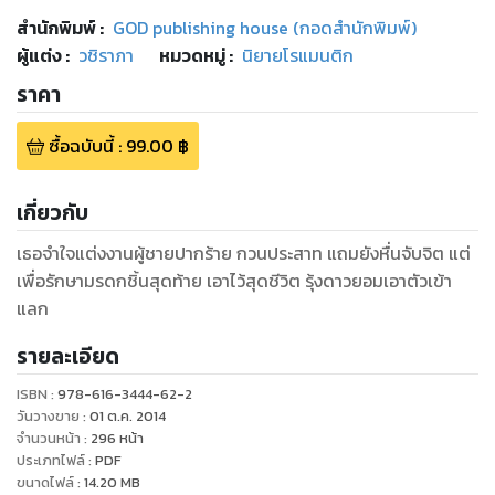
สำนักพิมพ์
:
GOD publishing house (กอดสำนักพิมพ์)
ผู้แต่ง :
วชิราภา
หมวดหมู่
:
นิยายโรแมนติก
ราคา
ซื้อฉบับนี้
:
99.00
฿
เกี่ยวกับ
เธอจำใจแต่งงานผู้ชายปากร้าย กวนประสาท แถมยังหื่นจับจิต แต่
เพื่อรักษามรดกชิ้นสุดท้าย เอาไว้สุดชีวิต รุ้งดาวยอมเอาตัวเข้า
แลก
รายละเอียด
ISBN :
978-616-3444-62-2
วันวางขาย
:
01 ต.ค. 2014
จำนวนหน้า
:
296
หน้า
ประเภทไฟล์
:
PDF
ขนาดไฟล์
:
14.20
MB