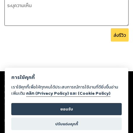
ส่งรีวิว
Copyright ©
2026
Storylog Co., Ltd. - สตอรี่ล็อกขอสงวนสิทธิ์ไม่รับผิดชอบ
การใช้คุกกี้
ต่อผลงานหรือเนื้อหาใดที่อัปโหลดผ่านเว็บไซต์และปรากฏว่าละเมิดสิทธิใน
ทรัพย์สินทางปัญญาของบุคคลอื่นหรือขัดต่อกฎหมายและศีลธรรม ดังนั้น ผู้อ่าน
เราใช้คุกกี้เพื่อให้ทุกคนได้ประสบการณ์การใช้งานที่ดียิ่งขึ้นอ่าน
ทุกท่านโปรดใช้วิจารณญาณในการกลั่นกรองด้วยตนเอง และหากท่านพบว่าส่วน
เพิ่มเติม
คลิก (Privacy Policy) และ (Cookie Policy)
หนึ่งส่วนใดขัดต่อกฎหมายและศีลธรรม กรุณาแจ้งมายังบริษัท เพื่อทีมงานจะได้
ดำเนินการในทันที ทั้งนี้ ทางสตอรี่ล็อกขอสงวนลิขสิทธิ์ตามพระราชบัญญัติ
ยอมรับ
ลิขสิทธิ์ พ.ศ. 2537 (ฉบับล่าสุด)
For support: member@ookbee.com
ปรับแต่งคุกกี้
Version
1.3.17