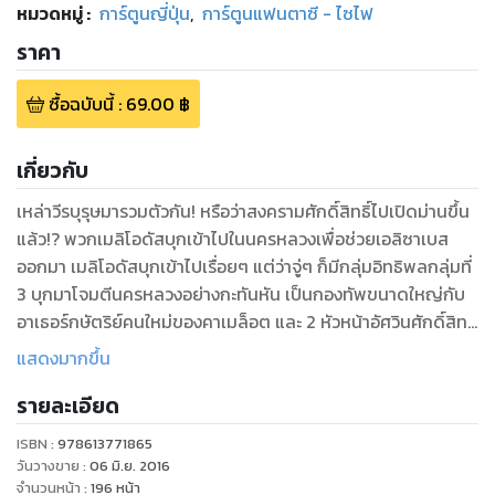
หมวดหมู่
:
การ์ตูนญี่ปุ่น
,
การ์ตูนแฟนตาซี - ไซไฟ
ราคา
ซื้อฉบับนี้
:
69.00
฿
เกี่ยวกับ
เหล่าวีรบุรุษมารวมตัวกัน! หรือว่าสงครามศักดิ์สิทธิ์ไปเปิดม่านขึ้น
แล้ว!? พวกเมลิโอดัสบุกเข้าไปในนครหลวงเพื่อช่วยเอลิซาเบส
ออกมา เมลิโอดัสบุกเข้าไปเรื่อยๆ แต่ว่าจู่ๆ ก็มีกลุ่มอิทธิพลกลุ่มที่
3 บุกมาโจมตีนครหลวงอย่างกะทันหัน เป็นกองทัพขนาดใหญ่กับ
อาเธอร์กษัตริย์คนใหม่ของคาเมล็อต และ 2 หัวหน้าอัศวินศักดิ์สิทธิ์
ที่เก็บซ่อนพลัง ซึ่งจนถึงตอนนี้ก็ยังไม่รู้ว่าล้ำลึกขนาดไหน (อัศวิน
แสดงมากขึ้น
แห่งบาปทั้ง 7) vs อัศวินศักดิ์สิทธิ์ vs กษัตริย์อาเธอร์ สิ่งที่รออยู่
รายละเอียด
ตรงปลายทางของความตึงเครียดนี้คือ ความดีใจสุดขีด หรือว่า
ความสิ้นหวัง กันนะ
ISBN :
978613771865
วันวางขาย
:
06 มิ.ย. 2016
จำนวนหน้า
:
196
หน้า