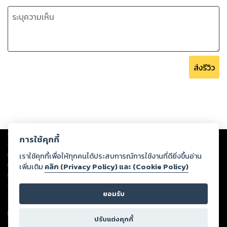
ส่งรีวิว
Copyright ©
2026
Storylog Co., Ltd. - สตอรี่ล็อกขอสงวนสิทธิ์ไม่รับผิดชอบ
การใช้คุกกี้
ต่อผลงานหรือเนื้อหาใดที่อัปโหลดผ่านเว็บไซต์และปรากฏว่าละเมิดสิทธิใน
ทรัพย์สินทางปัญญาของบุคคลอื่นหรือขัดต่อกฎหมายและศีลธรรม ดังนั้น ผู้อ่าน
เราใช้คุกกี้เพื่อให้ทุกคนได้ประสบการณ์การใช้งานที่ดียิ่งขึ้นอ่าน
ทุกท่านโปรดใช้วิจารณญาณในการกลั่นกรองด้วยตนเอง และหากท่านพบว่าส่วน
เพิ่มเติม
คลิก (Privacy Policy) และ (Cookie Policy)
หนึ่งส่วนใดขัดต่อกฎหมายและศีลธรรม กรุณาแจ้งมายังบริษัท เพื่อทีมงานจะได้
ดำเนินการในทันที ทั้งนี้ ทางสตอรี่ล็อกขอสงวนลิขสิทธิ์ตามพระราชบัญญัติ
ยอมรับ
ลิขสิทธิ์ พ.ศ. 2537 (ฉบับล่าสุด)
For support: member@ookbee.com
ปรับแต่งคุกกี้
Version
1.3.17