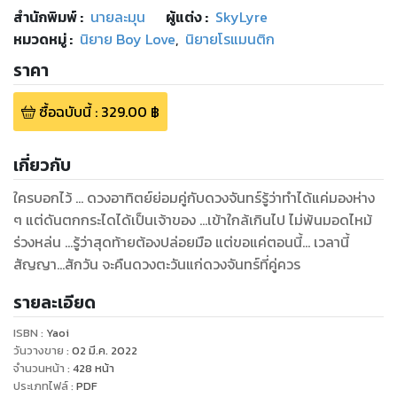
สำนักพิมพ์
:
นายละมุน
ผู้แต่ง :
SkyLyre
หมวดหมู่
:
นิยาย Boy Love
,
นิยายโรแมนติก
ราคา
ซื้อฉบับนี้
:
329.00
฿
เกี่ยวกับ
ใครบอกไว้ ... ดวงอาทิตย์ย่อมคู่กับดวงจันทร์รู้ว่าทำได้แค่มองห่าง
ๆ แต่ดันตกกระไดได้เป็นเจ้าของ ...เข้าใกล้เกินไป ไม่พ้นมอดไหม้
ร่วงหล่น ...รู้ว่าสุดท้ายต้องปล่อยมือ แต่ขอแค่ตอนนี้... เวลานี้
สัญญา...สักวัน จะคืนดวงตะวันแก่ดวงจันทร์ที่คู่ควร
รายละเอียด
ISBN :
Yaoi
วันวางขาย
:
02 มี.ค. 2022
จำนวนหน้า
:
428
หน้า
ประเภทไฟล์
:
PDF