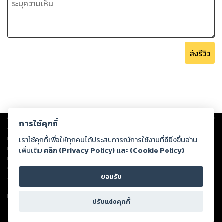
ส่งรีวิว
Copyright ©
2026
Storylog Co., Ltd. - สตอรี่ล็อกขอสงวนสิทธิ์ไม่รับผิดชอบ
การใช้คุกกี้
ต่อผลงานหรือเนื้อหาใดที่อัปโหลดผ่านเว็บไซต์และปรากฏว่าละเมิดสิทธิใน
ทรัพย์สินทางปัญญาของบุคคลอื่นหรือขัดต่อกฎหมายและศีลธรรม ดังนั้น ผู้อ่าน
เราใช้คุกกี้เพื่อให้ทุกคนได้ประสบการณ์การใช้งานที่ดียิ่งขึ้นอ่าน
ทุกท่านโปรดใช้วิจารณญาณในการกลั่นกรองด้วยตนเอง และหากท่านพบว่าส่วน
เพิ่มเติม
คลิก (Privacy Policy) และ (Cookie Policy)
หนึ่งส่วนใดขัดต่อกฎหมายและศีลธรรม กรุณาแจ้งมายังบริษัท เพื่อทีมงานจะได้
ดำเนินการในทันที ทั้งนี้ ทางสตอรี่ล็อกขอสงวนลิขสิทธิ์ตามพระราชบัญญัติ
ยอมรับ
ลิขสิทธิ์ พ.ศ. 2537 (ฉบับล่าสุด)
For support: member@ookbee.com
ปรับแต่งคุกกี้
Version
1.3.17