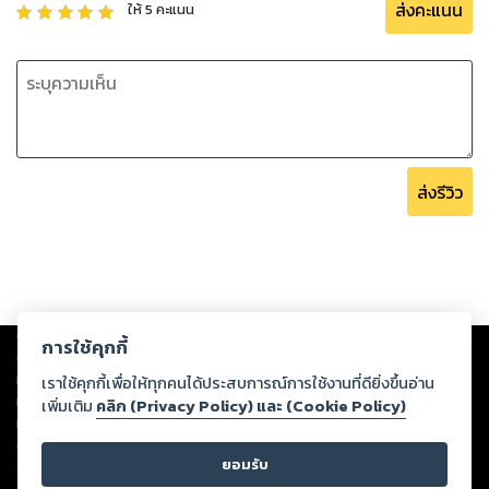
ส่งคะแนน
ให้
5
คะแนน
ส่งรีวิว
Copyright ©
2026
Storylog Co., Ltd. - สตอรี่ล็อกขอสงวนสิทธิ์ไม่รับผิดชอบ
การใช้คุกกี้
ต่อผลงานหรือเนื้อหาใดที่อัปโหลดผ่านเว็บไซต์และปรากฏว่าละเมิดสิทธิใน
ทรัพย์สินทางปัญญาของบุคคลอื่นหรือขัดต่อกฎหมายและศีลธรรม ดังนั้น ผู้อ่าน
เราใช้คุกกี้เพื่อให้ทุกคนได้ประสบการณ์การใช้งานที่ดียิ่งขึ้นอ่าน
ทุกท่านโปรดใช้วิจารณญาณในการกลั่นกรองด้วยตนเอง และหากท่านพบว่าส่วน
เพิ่มเติม
คลิก (Privacy Policy) และ (Cookie Policy)
หนึ่งส่วนใดขัดต่อกฎหมายและศีลธรรม กรุณาแจ้งมายังบริษัท เพื่อทีมงานจะได้
ดำเนินการในทันที ทั้งนี้ ทางสตอรี่ล็อกขอสงวนลิขสิทธิ์ตามพระราชบัญญัติ
ยอมรับ
ลิขสิทธิ์ พ.ศ. 2537 (ฉบับล่าสุด)