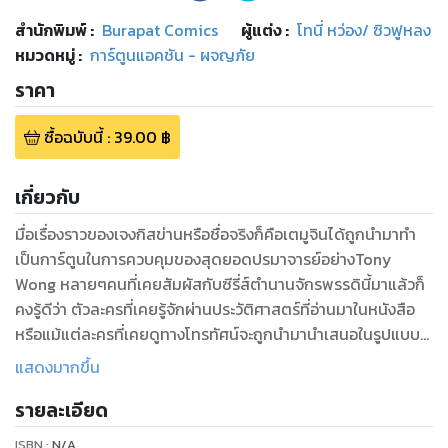
สำนักพิมพ์
:
Burapat Comics
ผู้แต่ง :
โทนี่ หว่อง/ ซิวฟูหลง
หมวดหมู่
:
การ์ตูนแอคชัน - ผจญภัย
ราคา
ซื้อฉบับนี้
:
39.00
฿
เกี่ยวกับ
มื่อเรื่องราวของเจงกิสข่านหรือชื่อจริงก็คือเตมูจินได้ถูกนำมาทำ
เป็นการ์ตูนในการควบคุมของสุดยอดปรมาจารย์อย่างTony
Wong หลายๆคนที่เคยสัมผัสกับซีรี่ส์ตำนานจักรพรรดินี้มาแล้วก็
คงรู้ดีว่า ตัวละครที่เคยรู้จักผ่านประวัติศาสตร์ที่อ่านมาในหนังสือ
หรือแม้แต่ละครที่เคยดูทางโทรทัศน์จะถูกนำมานำเสนอในรูปแบบ
ที่สุดขั้ว และต่างออกไปอย่างไม่ธรรมดาแน่นอน ยิ่งบวกกับฉาก
แสดงมากขึ้น
ต่อสู้ที่ระห่ำดิบเถื่อนด้วยวรยุทธ์สุดแสนพิสดาร และเนื้อเรื่องที่
รายละเอียด
เชือดเฉือนเข้มข้นอันเป็นเอกลักษณ์ของซีรี่ส์นี้ ก็น่าจะเป็นข้อ
พิสูจน์อย่างดีว่าทำไมมันจึงได้รับความนิยมอย่างล้นหลาม และออก
ISBN :
N/A