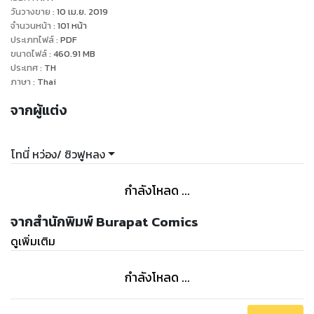
ต่อเนื่องกันมาไม่มีหยุดจนถึงภาคที่8กันแล้ว และนี่คือ "เจงกิสข่าน
วันวางขาย
:
10 เม.ย. 2019
จอมจักรพรรดิสะท้านโลก"
จำนวนหน้า
:
101
หน้า
ประเภทไฟล์
:
PDF
ขนาดไฟล์
:
460.91
MB
ประเทศ
:
TH
ภาษา
:
Thai
จากผู้แต่ง
โทนี่ หว่อง/ ซิวฟูหลง
กำลังโหลด ...
จากสำนักพิมพ์ Burapat Comics
ดูเพิ่มเติม
กำลังโหลด ...