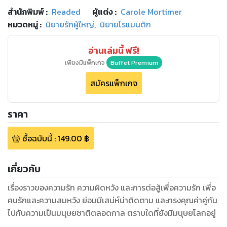
สำนักพิมพ์
:
Readed
ผู้แต่ง :
Carole Mortimer
หมวดหมู่
:
นิยายรักผู้ใหญ่
,
นิยายโรแมนติก
อ่านเล่มนี้ ฟรี!
เพียงมีแพ็กเกจ
Buffet Premium
สมัครแพ็กเกจ
ราคา
ซื้อฉบับนี้
:
149.00
฿
เกี่ยวกับ
เรื่องราวของความรัก ความผิดหวัง และการต่อสู้เพื่อความรัก เพื่อ
คนรักและความสมหวัง ย่อมมีเสน่ห์น่าติดตาม และทรงคุณค่าคู่กัน
ไปกับความเป็นมนุษยชาติตลอดกาล ตราบใดที่ยังมีมนุษยโลกอยู่