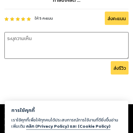
กำลังโหลด ...
ส่งคะแนน
ให้
5
คะแนน
ส่งรีวิว
Copyright ©
2026
Storylog Co., Ltd. - สตอรี่ล็อกขอสงวนสิทธิ์ไม่รับผิดชอบ
การใช้คุกกี้
ต่อผลงานหรือเนื้อหาใดที่อัปโหลดผ่านเว็บไซต์และปรากฏว่าละเมิดสิทธิใน
ทรัพย์สินทางปัญญาของบุคคลอื่นหรือขัดต่อกฎหมายและศีลธรรม ดังนั้น ผู้อ่าน
เราใช้คุกกี้เพื่อให้ทุกคนได้ประสบการณ์การใช้งานที่ดียิ่งขึ้นอ่าน
ทุกท่านโปรดใช้วิจารณญาณในการกลั่นกรองด้วยตนเอง และหากท่านพบว่าส่วน
เพิ่มเติม
คลิก (Privacy Policy) และ (Cookie Policy)
หนึ่งส่วนใดขัดต่อกฎหมายและศีลธรรม กรุณาแจ้งมายังบริษัท เพื่อทีมงานจะได้