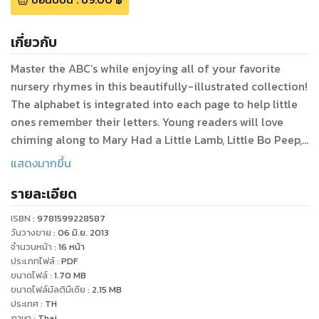
เกี่ยวกับ
Master the ABC’s while enjoying all of your favorite
nursery rhymes in this beautifully-illustrated collection!
The alphabet is integrated into each page to help little
ones remember their letters. Young readers will love
chiming along to Mary Had a Little Lamb, Little Bo Peep,
Hickory Dickory Dock, Humpty Dumpty, Oh Where Oh
แสดงมากขึ้น
Where Has My Little Dog Gone, Little Miss Muffet and Hey
รายละเอียด
ISBN :
9781599228587
วันวางขาย
:
06 มิ.ย. 2013
จำนวนหน้า
:
16
หน้า
ประเภทไฟล์
:
PDF
ขนาดไฟล์
:
1.70
MB
ขนาดไฟล์มัลติมีเดีย
:
2.15
MB
ประเทศ
:
TH
ภาษา
:
Thai