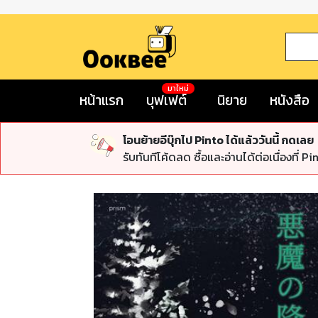
มาใหม่
หน้าแรก
บุฟเฟต์
นิยาย
หนังสือ
โอนย้ายอีบุ๊กไป Pinto ได้แล้ววันนี้ กดเลย
รับทันทีโค้ดลด ซื้อและอ่านได้ต่อเนื่องที่ Pi