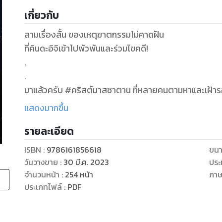
เกี่ยวกับ
สามเรื่องสั้น ของเหตุฆาตกรรมไม่คาดฝัน
ที่คินดะอิจิเข้าไปพัวพันและร่วมไขคดี!
.
.
มาแล้วครับ #คริสต์มาสซาตาน ที่หลายคนตามหาและเฝ้ารอ ผลงานจากอาจารย์ “โยโคมิโซะ เซชิ” อีกหน
นักเขียนผู้เป็นแรงบันดาลใจให้แก่นักเขียนนิยายสืบสวนสอบส
แสดงมากขึ้น
สาม เรื่องสั้นสุดระทึกขวัญในเล่ม
รายละเอียด
.
#คริสต์มาสซาตาน ฆาตกรย่ามใจหาญกล้ามาก่อเหตุฆาตกรร
ISBN :
9786161856618
ขนา
ออกมาสืบคดี
วันวางขาย
:
30 มี.ค. 2023
ประ
#ปีศาจสาว อีกครั้งที่นักสืบหนุ่มได้ทำคดีที่เกี่ยวข้องกับ
จำนวนหน้า
:
254
หน้า
ภา
#บ้านพักในสายหมอก เริ่มต้นจากการที่นักสืบหนุ่มถูกค
ประเภทไฟล์
:
PDF
สามารถหลอกนักสืบได้สำเร็จ
.