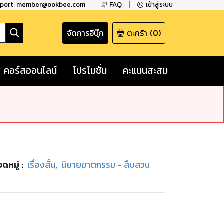
pport: member@ookbee.com
FAQ
เข้าสู่ระบบ
จัดการอีบุ๊ก
ตะกร้า
(
0
)
คอร์สออนไลน์
โปรโมชั่น
คะแนนสะสม
ดหมู่
:
เรื่องสั้น
,
นิยายฆาตกรรม - สืบสวน