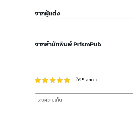
จากผู้แต่ง
จากสำนักพิมพ์ PrismPub
ให้
5
คะแนน