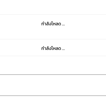
การกลับมาของนักสืบบุคลิกพิลึก นามว่า "คินดะอิจิ โคสุเก
โดดเด่นคือ ผมฟูเหมือนรังนก ชอบสวมใส่แต่เสื้อผ้าแบบญี่ปุ่น
เขามักพูดจาติดอ่างอยู่เสมอ ถึงอย่างไรตัวของคินดะอิจิเ
ทั้งไหวพริบ โชค และลางสังหรณ์ ที่ไม่ว่าคดีจะยุ่งยากเพีย
กำลังโหลด ...
พบกับคดีฆาตกรรมสุดซับซ้อนจนอาจมองไม่เห็นหนทางที่จะ
กำลังโหลด ...