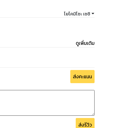
ะ" นักสืบเอกชน ผู้มีเอกลักษณ์ประจำตัวอันแสน
ย้อนยุค และเมื่อมีเรื่องให้ต้องตื่นเต้นทีไรตัว
โยโคมิโซะ เซชิ
อง ก็เป็นนักสืบมากความสามารถ ที่เพียบพร้อม
งใด เขาก็มักจะแก้ไขได้เสมอ แต่มาคราวนี้เขาต้อง
คลี่คลายคดีลงได้!
ดูเพิ่มเติม
ส่งคะแนน
ส่งรีวิว