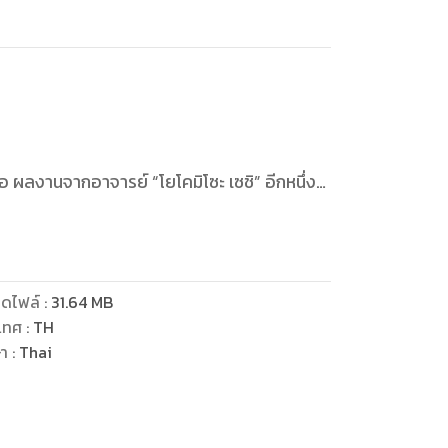
ึ่ง
วนทั่วญี่ปุ่น ครั้งนี้เราขอพานักอ่านไปพบกับ
มถึงในห้องพักของคินดะอิจิ ทำให้นักสืบต้อง
ดไฟล์
:
31.64
MB
เทศ
:
TH
หญิงสาวที่เขาหลงรักอย่างหัวปักหัวปำ
ษา
:
Thai
นร้ายท้าทายความสามารถพวกเขา จนถึงขนาด