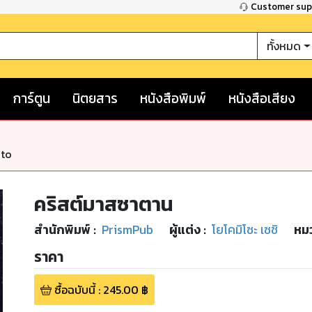
Customer su
ทั้งหมด
การ์ตูน
นิตยสาร
หนังสือพิมพ์
หนังสือเสียง
nto
คริสต์มาสซาตาน
สำนักพิมพ์
:
PrismPub
ผู้แต่ง :
โยโคมิโซะ เซชิ
หมว
ราคา
ซื้อฉบับนี้
:
245.00
฿