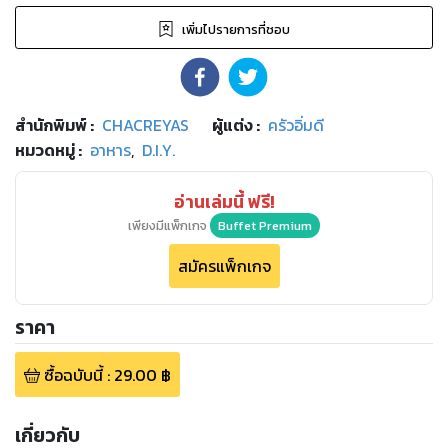
เพิ่มไปรายการที่ชอบ
สำนักพิมพ์
:
CHACREYAS
ผู้แต่ง :
ครัวอิ่มดี
หมวดหมู่
:
อาหาร
,
D.I.Y.
อ่านเล่มนี้ ฟรี!
เพียงมีแพ็กเกจ
Buffet Premium
สมัครแพ็กเกจ
ราคา
ซื้อฉบับนี้
:
29.00
฿
เกี่ยวกับ