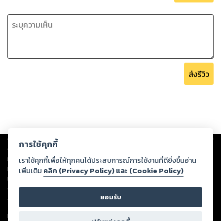
ส่งรีวิว
Copyright ©
2026
Storylog Co., Ltd. - สตอรี่ล็อกขอสงวนสิทธิ์ไม่รับผิดชอบ
การใช้คุกกี้
ต่อผลงานหรือเนื้อหาใดที่อัปโหลดผ่านเว็บไซต์และปรากฏว่าละเมิดสิทธิใน
ทรัพย์สินทางปัญญาของบุคคลอื่นหรือขัดต่อกฎหมายและศีลธรรม ดังนั้น ผู้อ่าน
เราใช้คุกกี้เพื่อให้ทุกคนได้ประสบการณ์การใช้งานที่ดียิ่งขึ้นอ่าน
ทุกท่านโปรดใช้วิจารณญาณในการกลั่นกรองด้วยตนเอง และหากท่านพบว่าส่วน
เพิ่มเติม
คลิก (Privacy Policy) และ (Cookie Policy)
หนึ่งส่วนใดขัดต่อกฎหมายและศีลธรรม กรุณาแจ้งมายังบริษัท เพื่อทีมงานจะได้
ดำเนินการในทันที ทั้งนี้ ทางสตอรี่ล็อกขอสงวนลิขสิทธิ์ตามพระราชบัญญัติ
ยอมรับ
ลิขสิทธิ์ พ.ศ. 2537 (ฉบับล่าสุด)
For support: member@ookbee.com