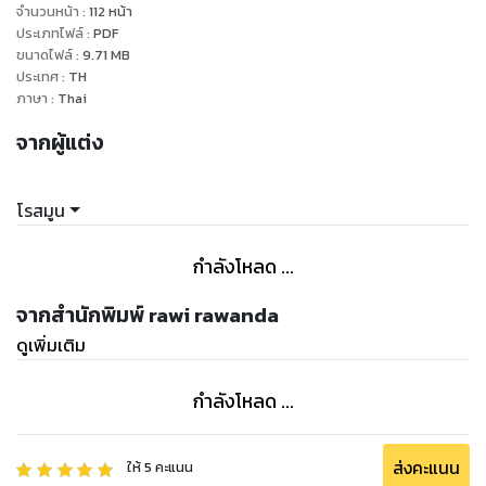
นิ้วชี้หน้าอีกฝ่ายอย่างคาดโทษเอาไว้ ติดไว้ก่อนเหอะมึง ล้างคำสาป
จำนวนหน้า
:
112
หน้า
ได้เมื่อไหร่กูจะกลับมาจูบให้ปากเจ่อบวมฉึ่งถึงหน้าปากซอยเลย
ประเภทไฟล์
:
PDF
ขนาดไฟล์
:
9.71
MB
"ชักอยากโดนจูบแล้วสิ"
ประเทศ
:
TH
อีกฝ่ายแล่บลิ้นเลียริมฝีปาก เสือซุ่มนี่นา ท่าทางคงเชี่ยวพอดู
ภาษา
:
Thai
"อย่ายั่วนะ ผมเอาจริงบอกเลย"
จากผู้แต่ง
ยิ่งของขาดมานานตั้งสองปีด้วย ผมปรือตาที่ใกล้จะปิดเต็มทน
เพราะฤทธิ์เหล้าเพ่งมองร่างสูงตรงหน้าอย่างพินิจพิจารณาอีกรอบ
อื้อหือ หุ่นแซ่บ หน้าหล่อใช่ย่อยนี่หว่า ถึงจะสวมแว่นเชยๆ อยู่แต่ออ
โรสมูน
ร่าความหล่อมันพวยพุ่งทะลุเลนส์ออกมาเลยเหอะ
หมับ!
กำลังโหลด ...
สองมือยื่นไปจับหน้าอีกฝ่ายเอาไว้แล้วดึงเข้ามาใกล้ๆ ดวงตาคมน่า
ค้นหา จมูกโด่งเป็นสัน ริมฝีปากหยักได้รูปสีชมพูนิดๆ
จากสำนักพิมพ์ rawi rawanda
หล่อวัวตายควายล้มแบบนี้หลุดมาถึงหน้าผมได้อย่างไรเนี่ย ปกติ
ดูเพิ่มเติม
โดยเก้งกวางบ่างชะนีด้านหน้าสอยไปหมดแล้ว ห้อยพระรุ่นอะไรถึง
รอดมาหน้าบาร์ฯ ได้
กำลังโหลด ...
"ทำอะไรครับ" คิ้วเรียวปานดาบ ขมวดนิด ๆ
"หล่อฉิบหาย"
++++++++++++++++++++++++++++
ส่งคะแนน
ให้
5
คะแนน