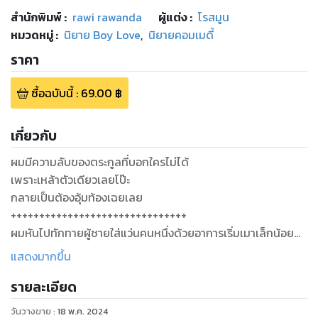
สำนักพิมพ์
:
rawi rawanda
ผู้แต่ง :
โรสมูน
หมวดหมู่
:
นิยาย Boy Love
,
นิยายคอมเมดี้
ราคา
ซื้อฉบับนี้
:
69.00
฿
เกี่ยวกับ
ผมมีความลับของตระกูลที่บอกใครไม่ได้
เพราะเหล้าตัวเดียวเลยโป๊ะ
กลายเป็นต้องอุ้มท้องเฉยเลย
+++++++++++++++++++++++++++++++
ผมหันไปทักทายผู้ชายใส่แว่นคนหนึ่งด้วยอาการเริ่มเมาเล็กน้อย
จริงๆ คืนนี้ผมลากเพื่อนมาด้วยคนหนึ่งนะ แต่เมื่อสิบนาทีก่อนมัน
แสดงมากขึ้น
เพิ่งหนีบผู้ชายที่เจอกันที่นี่ขึ้นห้องพักด้านบนของผับไป
รายละเอียด
"แล้วเห็นใครมากับผมไหมล่ะ"
"อ้าว ถามดีๆ ตอบแมวๆ กวนแบบนี้เดี๋ยวก็จับจูบซะหรอก"
วันวางขาย
:
18 พ.ค. 2024