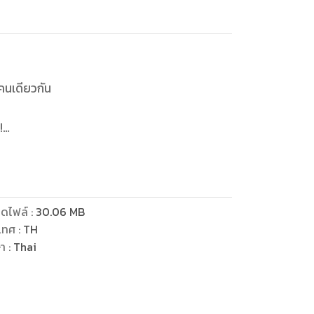
’
คนเดียวกัน
!
หญิงงามเข้าวัง
นเป็นภัยพิบัติในวันข้างหน้า
้งไป
ดไฟล์
:
30.06
MB
งเต้ ‘เซียวอวี้’
เทศ
:
TH
ษา
:
Thai
กประหาร