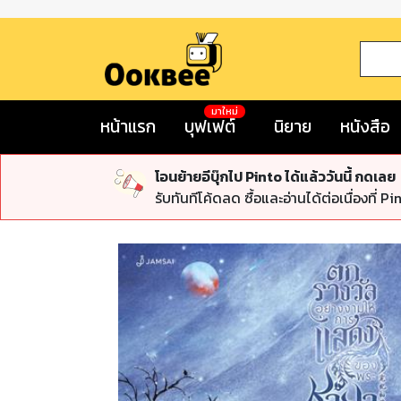
มาใหม่
หน้าแรก
บุฟเฟต์
นิยาย
หนังสือ
โอนย้ายอีบุ๊กไป Pinto ได้แล้ววันนี้ กดเลย
รับทันทีโค้ดลด ซื้อและอ่านได้ต่อเนื่องที่ Pi