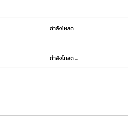
เบื้องหลังกำแพงแดงอันงดงามพร่างพราวนี้ การแสดงของนา
กำลังโหลด ...
กำลังโหลด ...