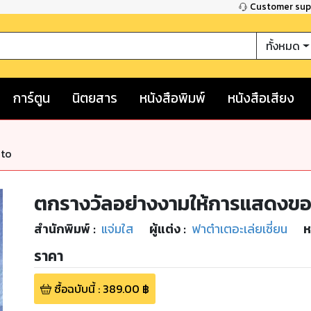
Customer su
ทั้งหมด
การ์ตูน
นิตยสาร
หนังสือพิมพ์
หนังสือเสียง
nto
ตกรางวัลอย่างงามให้การแสดงของ
สำนักพิมพ์
:
แจ่มใส
ผู้แต่ง :
ฟาต๋าเตอะเล่ยเซี่ยน
ห
ราคา
ซื้อฉบับนี้
:
389.00
฿