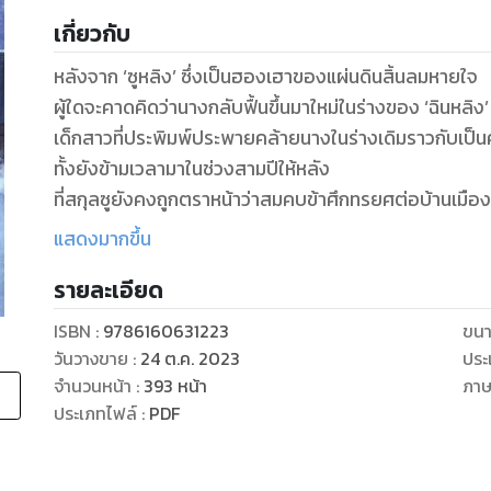
เกี่ยวกับ
หลังจาก ‘ซูหลิง’ ซึ่งเป็นฮองเฮาของแผ่นดินสิ้นลมหายใจ
ผู้ใดจะคาดคิดว่านางกลับฟื้นขึ้นมาใหม่ในร่างของ ‘ฉินหลิง
เด็กสาวที่ประพิมพ์ประพายคล้ายนางในร่างเดิมราวกับเป็น
ทั้งยังข้ามเวลามาในช่วงสามปีให้หลัง
ที่สกุลซูยังคงถูกตราหน้าว่าสมคบข้าศึกทรยศต่อบ้านเมือง
ดังนั้นเมื่อบิดาสกุลฉินต้องการให้นางเข้าร่วมการคัดเลือก
แสดงมากขึ้น
ไม่ว่ารูปโฉม ลายมือ หรือความเคยชินทุกอย่างของนางจึงล้ว
รายละเอียด
นางจำต้องเปลี่ยนตัวเองเพื่อสลัดตัวตนของ ‘ซูฮองเฮา’ ทิ
กลายเป็นเด็กสาววัยสิบหกที่มีเสน่ห์ยวนใจคนหนึ่ง
ISBN :
9786160631223
ขนา
แม้ไม่อาจรู้ว่าภายใต้สายตาบุรุษที่ฉลาดเฉียบแหลมอย่างฮ่อ
วันวางขาย
:
24 ต.ค. 2023
ประ
นางจะสามารถปิดบังตบตาเขาได้นานเท่าไร
จำนวนหน้า
:
393
หน้า
ภา
แต่เพื่อที่จะได้พบหน้า ‘โอรสที่นางคลอดให้เขาก่อนตาย’
ประเภทไฟล์
:
PDF
และเพื่อสืบดูว่าเหตุใดเวลานี้พี่ชายสกุลซูของนางยังไม่ถู
ไม่ว่าเรื่องใดนางก็ทำได้ทั้งนั้น