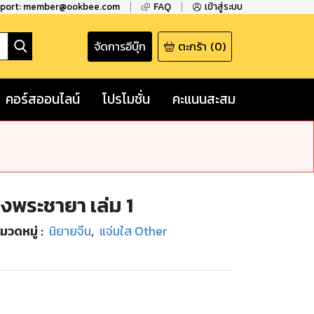
pport: member@ookbee.com
FAQ
เข้าสู่ระบบ
จัดการอีบุ๊ก
ตะกร้า
(
0
)
คอร์สออนไลน์
โปรโมชั่น
คะแนนสะสม
พระชายา เล่ม 1
มวดหมู่
:
นิยายจีน
,
แจ่มใส Other