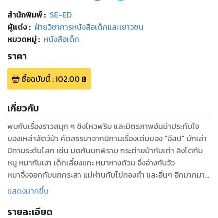
สำนักพิมพ์
:
SE-ED
ผู้แต่ง :
ฝ่ายวิชาการหนังสือเด็กและเยาวชน
หมวดหมู่
:
หนังสือเด็ก
ราคา
ซื้อฉบับนี้
:
102.00
฿
เกี่ยวกับ
พบกับเรื่องราวสนุก ๆ ชิงไหวพริบ และมิตรภาพอันน่าประทับใจ
ของเหล่าสัตว์ป่า คัดสรรมาจากนิทานเรื่องเด่นของ "อีสป" นักเล่า
นิทานระดับโลก เช่น มดกับนกพิราบ กระต่ายป่ากับเต่า สิงโตกับ
หนู หมากับเงา เด็กเลี้ยงแกะ หมาหางด้วน อึ่งอ่างกับวัว
หมาจิ้งจอกกับนกกระสา แม่ห่านกับไข่ทองคำ และอื่นๆ อีกมากมาย
ที่สร้างความประทับใจให้แก่คนทั่วโลกมาแล้วทุกยุคทุกสมัย สอด
แสดงมากขึ้น
แทรกคำถามชวนคิด ช่วยให้น้องๆ ฝึกคิดแบบสร้างสรรค์และแก้
รายละเอียด
ปัญหาเป็น ความรู้น่าทึ่งของเหล่าสัตว์โลก ที่จะทำให้น้องๆ