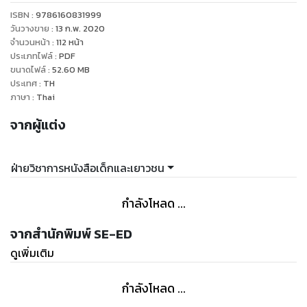
ประหลาดใจและได้รู้ความรู้ไปพร้อมกัน ตลอดจนมีซีดีเสียงนิทาน
ISBN :
9786160831999
วันวางขาย
:
13 ก.พ. 2020
จำนวนหน้า
:
112
หน้า
ประเภทไฟล์
:
PDF
ขนาดไฟล์
:
52.60
MB
ประเทศ
:
TH
ภาษา
:
Thai
จากผู้แต่ง
ฝ่ายวิชาการหนังสือเด็กและเยาวชน
กำลังโหลด ...
จากสำนักพิมพ์ SE-ED
ดูเพิ่มเติม
กำลังโหลด ...