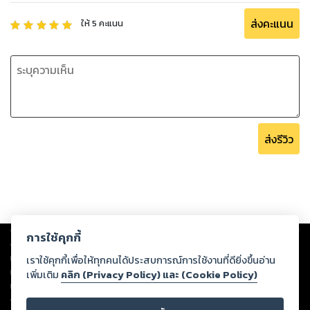
ส่งคะแนน
ให้
5
คะแนน
ส่งรีวิว
Copyright ©
2026
Storylog Co., Ltd. - สตอรี่ล็อกขอสงวนสิทธิ์ไม่รับผิดชอบ
การใช้คุกกี้
ต่อผลงานหรือเนื้อหาใดที่อัปโหลดผ่านเว็บไซต์และปรากฏว่าละเมิดสิทธิใน
ทรัพย์สินทางปัญญาของบุคคลอื่นหรือขัดต่อกฎหมายและศีลธรรม ดังนั้น ผู้อ่าน
เราใช้คุกกี้เพื่อให้ทุกคนได้ประสบการณ์การใช้งานที่ดียิ่งขึ้นอ่าน
ทุกท่านโปรดใช้วิจารณญาณในการกลั่นกรองด้วยตนเอง และหากท่านพบว่าส่วน
เพิ่มเติม
คลิก (Privacy Policy) และ (Cookie Policy)
หนึ่งส่วนใดขัดต่อกฎหมายและศีลธรรม กรุณาแจ้งมายังบริษัท เพื่อทีมงานจะได้
ดำเนินการในทันที ทั้งนี้ ทางสตอรี่ล็อกขอสงวนลิขสิทธิ์ตามพระราชบัญญัติ