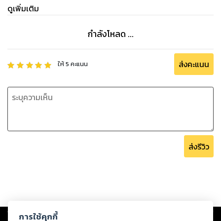
ดูเพิ่มเติม
กำลังโหลด ...
ส่งคะแนน
ให้
5
คะแนน
ส่งรีวิว
Copyright ©
2026
Storylog Co., Ltd. - สตอรี่ล็อกขอสงวนสิทธิ์ไม่รับผิดชอบ
การใช้คุกกี้