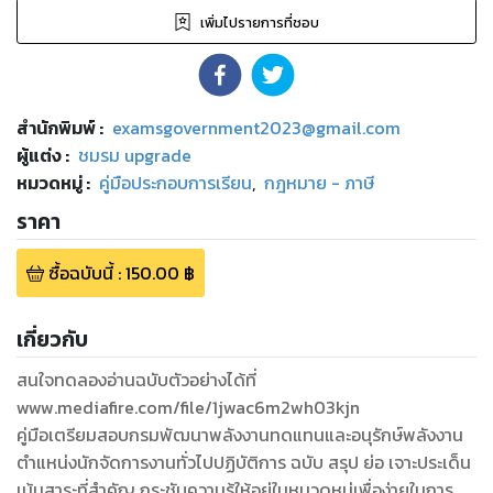
เพิ่มไปรายการที่ชอบ
สำนักพิมพ์
:
examsgovernment2023@gmail.com
ผู้แต่ง :
ชมรม upgrade
หมวดหมู่
:
คู่มือประกอบการเรียน
,
กฎหมาย - ภาษี
ราคา
ซื้อฉบับนี้
:
150.00
฿
เกี่ยวกับ
สนใจทดลองอ่านฉบับตัวอย่างได้ที่
www.mediafire.com/file/1jwac6m2wh03kjn
คู่มือเตรียมสอบกรมพัฒนาพลังงานทดแทนและอนุรักษ์พลังงาน
ตำแหน่งนักจัดการงานทั่วไปปฏิบัติการ ฉบับ สรุป ย่อ เจาะประเด็น
เน้นสาระที่สำคัญ กระชับความรู้ให้อยู่ในหมวดหมู่เพื่อง่ายในการจำ