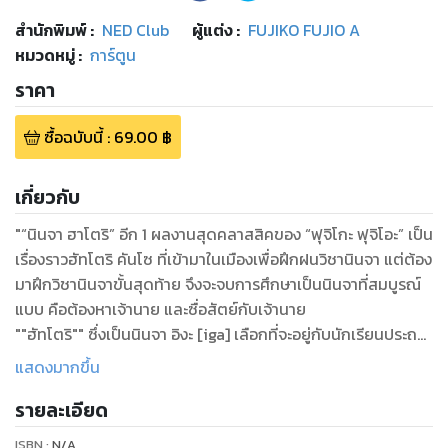
สำนักพิมพ์
:
NED Club
ผู้แต่ง :
FUJIKO FUJIO A
หมวดหมู่
:
การ์ตูน
ราคา
ซื้อฉบับนี้
:
69.00
฿
เกี่ยวกับ
"“นินจา ฮาโตริ” อีก 1 ผลงานสุดคลาสสิคของ “ฟุจิโกะ ฟุจิโอะ” เป็น
เรื่องราวฮัทโตริ คันโซ ที่เข้ามาในเมืองเพื่อฝึกฝนวิชานินจา แต่ต้อง
มาฝึกวิชานินจาขั้นสุดท้าย จึงจะจบการศึกษาเป็นนินจาที่สมบูรณ์
แบบ คือต้องหาเจ้านาย และซื่อสัตย์กับเจ้านาย
""ฮัทโตริ"" ซึ่งเป็นนินจา อิงะ [iga] เลือกที่จะอยู่กับนักเรียนประถม
ที่ชื่อว่า ""เคนอิจิ"" ซึ่งเป็นเด็กที่ไม่มีความมั่นใจในตัวเอง เด็กหนุ่ม
แสดงมากขึ้น
ที่ไม่มีความพิเศษอะไร แต่ว่าก็เป็นคนดี ฮัทโตริเข้าใจผิด นึกว่าเคน
รายละเอียด
อิจิเป็นผู้ที่มีความสามารถสูง และหลังจากนั้นก็ได้เข้าใจว่า เคนอิจิ
เป็นแค่เด็กชายธรรมดาๆ คนหนึ่ง แต่ฮัทโตริตัดสินว่าจะอยู่กับเคน
ISBN :
N/A