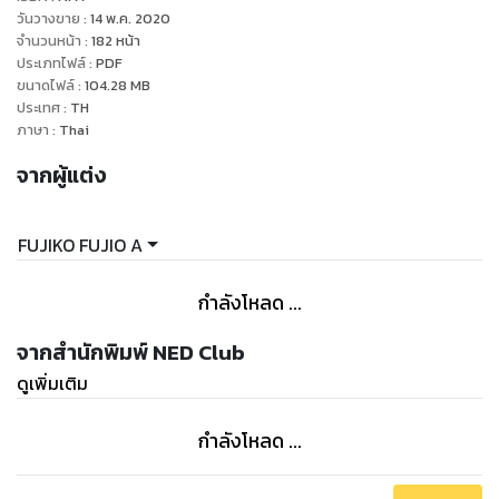
อิจิ เพราะในโลกของเคนอิจิเป็นโลก ที่ฮัทโตริไม่เคยเห็น หลังจาก
วันวางขาย
:
14 พ.ค. 2020
นั้นก็เกิดเหตุการณ์ต่างๆเรื่อยมา เขาและเพื่อนๆจึงต้องแก้ปัญหา
จำนวนหน้า
:
182
หน้า
ประเภทไฟล์
:
PDF
เฉพาะหน้าต่างๆ เพื่อที่จะได้อยู่อย่างสงบสุข และหลังจากนั้นฮัทโต
ขนาดไฟล์
:
104.28
MB
ริก็ออกจากบ้านเคนอิจิเพื่อฝึกฝนวิชาต่อไป"
ประเทศ
:
TH
ภาษา
:
Thai
จากผู้แต่ง
FUJIKO FUJIO A
กำลังโหลด ...
จากสำนักพิมพ์ NED Club
ดูเพิ่มเติม
กำลังโหลด ...