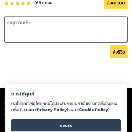
ส่งคะแนน
ให้
5
คะแนน
ส่งรีวิว
Copyright ©
2026
Storylog Co., Ltd. - สตอรี่ล็อกขอสงวนสิทธิ์ไม่รับผิดชอบ
การใช้คุกกี้
ต่อผลงานหรือเนื้อหาใดที่อัปโหลดผ่านเว็บไซต์และปรากฏว่าละเมิดสิทธิใน
ทรัพย์สินทางปัญญาของบุคคลอื่นหรือขัดต่อกฎหมายและศีลธรรม ดังนั้น ผู้อ่าน
เราใช้คุกกี้เพื่อให้ทุกคนได้ประสบการณ์การใช้งานที่ดียิ่งขึ้นอ่าน
ทุกท่านโปรดใช้วิจารณญาณในการกลั่นกรองด้วยตนเอง และหากท่านพบว่าส่วน
เพิ่มเติม
คลิก (Privacy Policy) และ (Cookie Policy)
หนึ่งส่วนใดขัดต่อกฎหมายและศีลธรรม กรุณาแจ้งมายังบริษัท เพื่อทีมงานจะได้
ดำเนินการในทันที ทั้งนี้ ทางสตอรี่ล็อกขอสงวนลิขสิทธิ์ตามพระราชบัญญัติ
ยอมรับ
ลิขสิทธิ์ พ.ศ. 2537 (ฉบับล่าสุด)