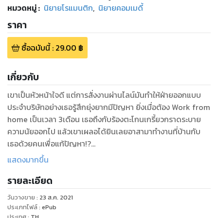
หมวดหมู่
:
นิยายโรแมนติก
,
นิยายคอมเมดี้
ราคา
ซื้อฉบับนี้
:
29.00
฿
เกี่ยวกับ
เขาเป็นหัวหน้าใจดี แต่การสั่งงานผ่านไลน์มันทำให้ฝ่ายออกแบบ
ประจำบริษัทอย่างเธอรู้สึกยุ่งยากมีปัญหา ยิ่งเมื่อต้อง Work from
home เป็นเวลา 3เดือน เธอถึงกับร้องตะโกนเกรี้ยวกราดระบาย
ความนัยออกไป แล้วเขาเผลอได้ยินเลยอาสามาทำงานที่บ้านกับ
เธอด้วยคนเพื่อแก้ปัญหา!?
แสดงมากขึ้น
----------------------------------------------------
รายละเอียด
“เออ งานล่าสุดที่เราส่งมาโอเคแล้วแหละ แต่พี่อยากให้ปรับรูปให้
วันวางขาย
:
23 ส.ค. 2021
มุมมันเอียงกว่านี้หน่อยได้ไหม มันดูไม่ค่อยชัดน่ะ”
ประเภทไฟล์
:
ePub
ประเทศ
:
TH