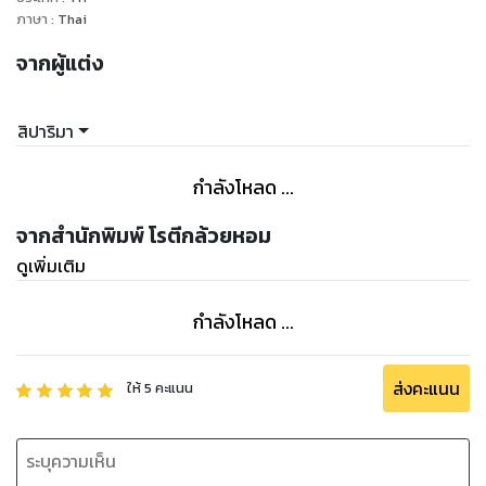
ภาษา
:
Thai
“ประมาณนี้ไหมคะ” นิชดาถามพลางขยับตามคำสั่งหัวหน้าทันที ส่ง
กลับไปในกลุ่ม แต่เขาที่อยู่ในสายบอกยังไม่ใช่ ให้ขยับอีก หลายต่อ
จากผู้แต่ง
หลายครั้งจนข้อความในกลุ่มสนทนามีแต่ชื่อเธอจนเธอเริ่มรู้สึก
เกรงใจสมาชิกคนอื่นๆ ในกลุ่ม
สิปาริมา
“โอเคได้แล้ว เอาอันนี้แหละ อัปใส่อัลบั้มให้ด้วย” ปลายทางตอบมา
กำลังโหลด ...
ดังนั้น นิชดาจึงวางโทรศัพท์ลงพร้อมตะโกนระบายความอึดอัดของ
ตัวเองดังลั่น
จากสำนักพิมพ์ โรตีกล้วยหอม
ดูเพิ่มเติม
“โอ๊ยยย!! ขัดใจ!! ทำไมไม่มาดูเองเลยล่ะ ทำงานแบบนี้เอาหัวโหม่ง
คอมตายดีกว่า!!” หญิงสาวสบถคำหยาบลั่นบ้านพร้อมกับเอามือ
กำลังโหลด ...
ทุบลงบนโต๊ะเสียงดังหลายครั้งจนเจ้าสุนัขที่อยู่ข้างนอกส่งเสียง
เห่าตกใจ รวมถึงคนที่อยู่ในสาย
ส่งคะแนน
ให้
5
คะแนน
“นุ่น เป็นอะไร” เสียงตระหนกของรุ่นพี่ที่ดังออกมาจากโทรศัพท์ ทำ
คนตะโกนตัวแข็งทื่อ ตาเบิกกว้างยิ่งกว่าเห็นสิ่งลี้ลับโผล่กลางวัน
แสกๆ เธอหันขวับทางต้นเสียง หยิบหน้าจอขึ้นมาดูพบว่าเวลา
สนทนาระหว่างพวกเขายังต่อเนื่องจากการคุยล่าสุด หญิงสาวมือ