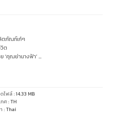
ิตภัณฑ์เก๋ๆ
ีวิต
ย ‘คุณย่านางฟ้า’
ศพงศ์
อดกาลของพี่ชาย
ีกคู่
ดไฟล์
:
14.33
MB
ม่แพ้กัน
เทศ
:
TH
ตาน้ำขาว ไอดอลในการทำงาน
ษา
:
Thai
ับมาเจอกันอีกครั้ง