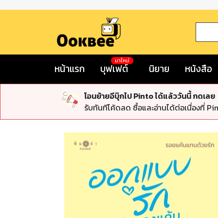
มาใหม่
หน้าแรก
บุฟเฟต์
นิยาย
หนังสือ
โอนย้ายอีบุ๊กไป Pinto ได้แล้ววันนี้ กดเลย
รับทันทีโค้ดลด ซื้อและอ่านได้ต่อเนื่องที่ Pi