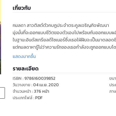
เกี่ยวกับ
กมลดา สาวติสต์ตัวกบฏประจำตระกูลเจริญกิจพัฒนา
มุ่งมั่นที่จะออกแบบชีวิตของตัวเองไปพร้อมกับออกแบบผล
ในฐานะอินดัสเทรียลดีไซเนอร์ซึ่งเธอใฝ่ฝันจะเป็นมาตลอดช
แต่กมลดาหารู้ไม่ว่าความรักของเธอกำลังจะถูกออกแบบโด
ที่หมายจับคู่เธอกับลวัศกร วิศวกรหนุ่มแห่งตระกูลเลอเลิ
แสดงมากขึ้น
ซึ่งกวนตีน ปากหมา หลงตัวเอง และเป็นหนึ่งในคู่ปรับตล
รายละเอียด
การจับคู่ให้แก่คนซึ่งหมั่นไส้กันมาแต่เด็กที่ว่ายากแล้ว
ยังมีศึกการแย่งชิงหลานสะใภ้ระหว่างสองคู่ปรับตลอดกาลอ
ISBN :
9786160039852
ขนา
นั่นคือ ‘คุณย่านางฟ้า’ ปะทะ ‘คุณย่ามหาภัย’ ซึ่งมีอิทธิฤทธิ์ไ
วันวางขาย
:
04 เม.ย. 2020
ประ
กมลดาจะเลือกออกแบบความรักกับใครระหว่างหนุ่มดัตช์
จำนวนหน้า
:
376
หน้า
ภา
กับหนุ่มไทยในตระกูลคู่แค้นที่ปรารถนาจะกินเธอตั้งแต่ได้กล
ประเภทไฟล์
:
PDF