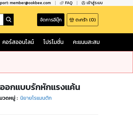
pport: member@ookbee.com
FAQ
เข้าสู่ระบบ
จัดการอีบุ๊ก
ตะกร้า
(
0
)
คอร์สออนไลน์
โปรโมชั่น
คะแนนสะสม
: ออกแบบรักหักแรงแค้น
มวดหมู่
:
นิยายโรแมนติก