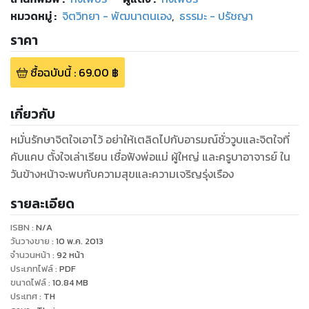
หมวดหมู่
:
จิตวิทยา - พัฒนาตนเอง
,
ธรรมะ - ปรัชญา
ราคา
ซื้อฉบับนี้
:
69.00
฿
เกี่ยวกับ
หมั่นรักษาจิตใจเอาไว้ อย่าให้เตลิดไปกับอารมณ์ชั่ววูบและจิตใจที่
คับแคบ ตั้งใจเล่าเรียน เชื่อฟังพ่อแม่ ผู้ใหญ่ และครูบาอาจารย์ ใน
วันข้างหน้าจะพบกับความสุขและความเจริญรุ่งเรือง
รายละเอียด
ISBN :
N/A
วันวางขาย
:
10 พ.ค. 2013
จำนวนหน้า
:
92
หน้า
ประเภทไฟล์
:
PDF
ขนาดไฟล์
:
10.84
MB
ประเทศ
:
TH