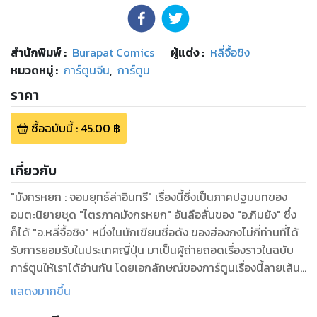
สำนักพิมพ์
:
Burapat Comics
ผู้แต่ง :
หลี่จื้อชิง
หมวดหมู่
:
การ์ตูนจีน
,
การ์ตูน
ราคา
ซื้อฉบับนี้
:
45.00
฿
เกี่ยวกับ
"มังกรหยก : จอมยุทธ์ล่าอินทรี" เรื่องนี้ซึ่งเป็นภาคปฐมบทของ
อมตะนิยายชุด "ไตรภาคมังกรหยก" อันลือลั่นของ "อ.กิมย้ง" ซึ่ง
ก็ได้ "อ.หลี่จื้อชิง" หนึ่งในนักเขียนชื่อดัง ของฮ่องกงไม่กี่ท่านที่ได้
รับการยอมรับในประเทศญี่ปุ่น มาเป็นผู้ถ่ายถอดเรื่องราวในฉบับ
การ์ตูนให้เราได้อ่านกัน โดยเอกลักษณ์ของการ์ตูนเรื่องนี้ลายเส้น
และวิธีการดําเนินเรื่องจะสะอาดตา อ่านง่ายกว่าการ์ตูนฮ่องกงเรื่อ
แสดงมากขึ้น
งอื่นๆ ครับ แถม "อ.หลี่จื้อชิง" ยังได้รับคําชมจาก "อ. กิมย้ง" ด้วย