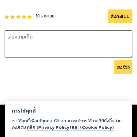
ส่งคะแนน
ให้
5
คะแนน
ส่งรีวิว
Copyright ©
2026
Storylog Co., Ltd. - สตอรี่ล็อกขอสงวนสิทธิ์ไม่รับผิดชอบ
การใช้คุกกี้
ต่อผลงานหรือเนื้อหาใดที่อัปโหลดผ่านเว็บไซต์และปรากฏว่าละเมิดสิทธิใน
ทรัพย์สินทางปัญญาของบุคคลอื่นหรือขัดต่อกฎหมายและศีลธรรม ดังนั้น ผู้อ่าน
เราใช้คุกกี้เพื่อให้ทุกคนได้ประสบการณ์การใช้งานที่ดียิ่งขึ้นอ่าน
ทุกท่านโปรดใช้วิจารณญาณในการกลั่นกรองด้วยตนเอง และหากท่านพบว่าส่วน
เพิ่มเติม
คลิก (Privacy Policy) และ (Cookie Policy)
หนึ่งส่วนใดขัดต่อกฎหมายและศีลธรรม กรุณาแจ้งมายังบริษัท เพื่อทีมงานจะได้