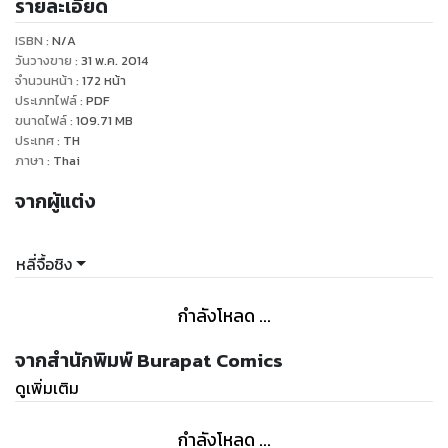
รายละเอียด
ว่าเป็นนักเขียนที่เขาพอใจมากที่สุด เนื่องจาก "อ.หลี่จื้อชิง"
สามารถถ่ายทอดเรื่องออกมาในฉบับการ์ตูนได้ใกล้เคียงกับ
ISBN :
N/A
วันวางขาย
:
31 พ.ค. 2014
จำนวนหน้า
:
172
หน้า
ประเภทไฟล์
:
PDF
ขนาดไฟล์
:
109.71
MB
ประเทศ
:
TH
ภาษา
:
Thai
จากผู้แต่ง
หลี่จื้อชิง
กำลังโหลด ...
จากสำนักพิมพ์ Burapat Comics
ดูเพิ่มเติม
กำลังโหลด ...