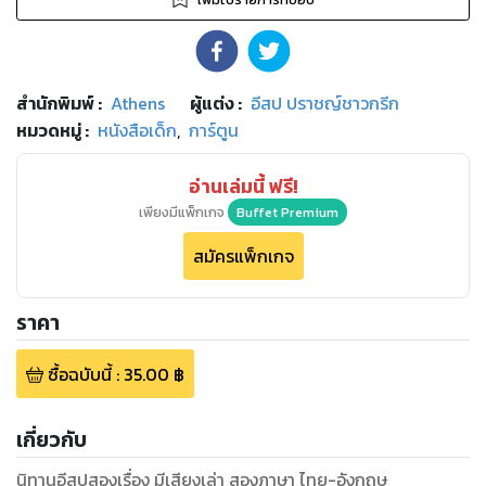
สำนักพิมพ์
:
Athens
ผู้แต่ง :
อีสป ปราชญ์ชาวกรีก
หมวดหมู่
:
หนังสือเด็ก
,
การ์ตูน
อ่านเล่มนี้ ฟรี!
เพียงมีแพ็กเกจ
Buffet Premium
สมัครแพ็กเกจ
ราคา
ซื้อฉบับนี้
:
35.00
฿
เกี่ยวกับ
นิทานอีสปสองเรื่อง มีเสียงเล่า สองภาษา ไทย-อังกฤษ