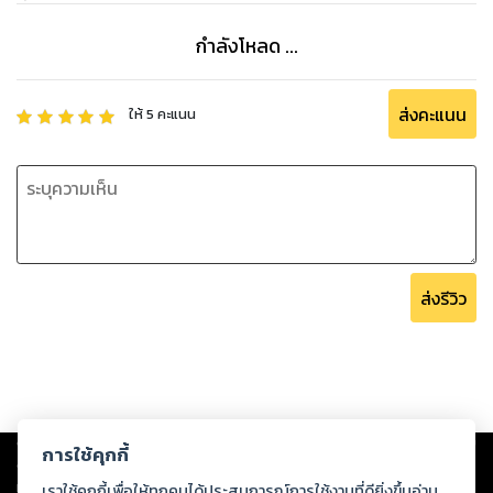
กำลังโหลด ...
ส่งคะแนน
ให้
5
คะแนน
ส่งรีวิว
Copyright ©
2026
Storylog Co., Ltd. - สตอรี่ล็อกขอสงวนสิทธิ์ไม่รับผิดชอบ
การใช้คุกกี้
ต่อผลงานหรือเนื้อหาใดที่อัปโหลดผ่านเว็บไซต์และปรากฏว่าละเมิดสิทธิใน
ทรัพย์สินทางปัญญาของบุคคลอื่นหรือขัดต่อกฎหมายและศีลธรรม ดังนั้น ผู้อ่าน
เราใช้คุกกี้เพื่อให้ทุกคนได้ประสบการณ์การใช้งานที่ดียิ่งขึ้นอ่าน