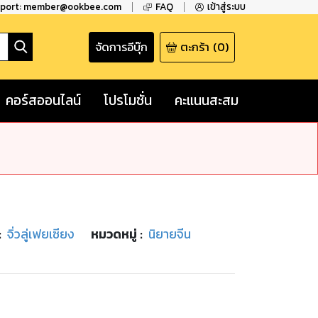
pport: member@ookbee.com
FAQ
เข้าสู่ระบบ
จัดการอีบุ๊ก
ตะกร้า
(
0
)
คอร์สออนไลน์
โปรโมชั่น
คะแนนสะสม
:
จิ่วลู่เฟยเซียง
หมวดหมู่
:
นิยายจีน