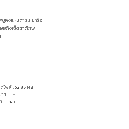
พชูคงแห่งดาวเหม่ารื่อ
ุษย์ถึงเจ็ดชาติภพ
น
หลายร้อยปี
ต่เมื่อใด…
ดไฟล์
:
52.85
MB
เทศ
:
TH
ษา
:
Thai