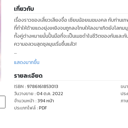
เกี่ยวกับ
เรื่องราวของเสี่ยวเสียงจื่อ เซียนน้อยเมฆมงคล กับท่านเท
ที่ทำให้ด้ายแดงยุ่งเหยิงจนถูกลงโทษให้ลงมาเกิดยังโลกมน
ทั้งคู่ต่างหมายมั่นปั้นมือที่จะเป็นเมฆดำในชีวิตของกันและกั
ความอลวนสุดชุลมุนเริ่มขึ้นแล้ว!
ยามที่ข้ายังเป็นเพียงเมฆมงคลที่ไร้ความรู้สึก
แสดงมากขึ้น
การเวียนว่ายตายเกิดย่อมไร้ความหมาย
รายละเอียด
เมื่อผู้เฒ่าจันทราเมาสุรา ข้าจึงมีวาสนาได้เป็นเซียนตลอด
ทุกๆ วันก็เป็นเหมือนเช่นเดิม แต่แล้วมิรู้ว่าเริ่มเปลี่ยนไปตั้งแ
ISBN :
9786161853013
ขนา
ดูเหมือนจะเป็นยามที่ชายหนุ่มชุดแดงร่วงลงมาจากสวรรค์
วันวางขาย
:
04 ต.ค. 2022
ประ
ชีวิตของข้าก็ไม่เหมือนเดิมอีกต่อไป
จำนวนหน้า
:
394
หน้า
ภา
“ข้าจะทำให้ขีวิตเจ้าดำมืดเป็นเมฆดำ
ประเภทไฟล์
:
PDF
จงเตรียมเนื้อเตรียมตัวไว้ซะ เจ้าหนุ่มน้อย”
“สาวใช้ตัวเล็กๆ ที่บำเพ็ญเพียรเพียงไม่กี่ร้อยปี