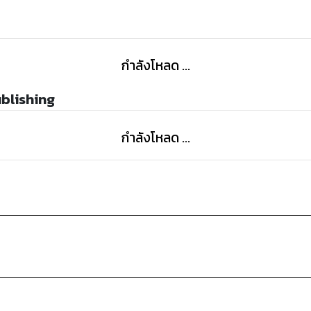
ถึงกับกล้ามาท้าทายข้ารึ เฮอะ กล้าดีอย่าง…”
กำลังโหลด ...
ublishing
กำลังโหลด ...