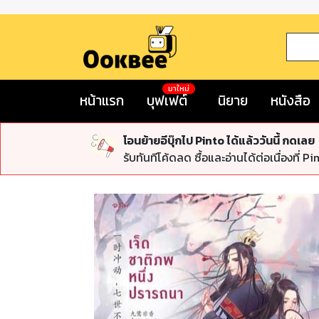
มาใหม่
หน้าแรก
บุฟเฟต์
นิยาย
หนังสือ
โอนย้ายอีบุ๊กไป Pinto ได้แล้ววันนี้ กดเลย
รับทันทีโค้ดลด ซื้อและอ่านได้ต่อเนื่องที่ Pi