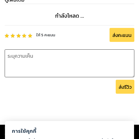
กำลังโหลด ...
ส่งคะแนน
ให้
5
คะแนน
ส่งรีวิว
Copyright ©
2026
Storylog Co., Ltd. - สตอรี่ล็อกขอสงวนสิทธิ์ไม่รับผิดชอบ
การใช้คุกกี้
ต่อผลงานหรือเนื้อหาใดที่อัปโหลดผ่านเว็บไซต์และปรากฏว่าละเมิดสิทธิใน