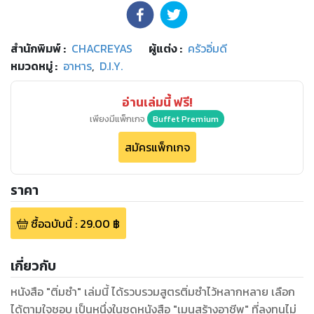
สำนักพิมพ์
:
CHACREYAS
ผู้แต่ง :
ครัวอิ่มดี
หมวดหมู่
:
อาหาร
,
D.I.Y.
อ่านเล่มนี้ ฟรี!
เพียงมีแพ็กเกจ
Buffet Premium
สมัครแพ็กเกจ
ราคา
ซื้อฉบับนี้
:
29.00
฿
เกี่ยวกับ
หนังสือ "ติ่มซำ" เล่มนี้ ได้รวบรวมสูตรติ่มซำไว้หลากหลาย เลือก
ได้ตามใจชอบ เป็นหนึ่งในชุดหนังสือ "เมนูสร้างอาชีพ" ที่ลงทุนไม่