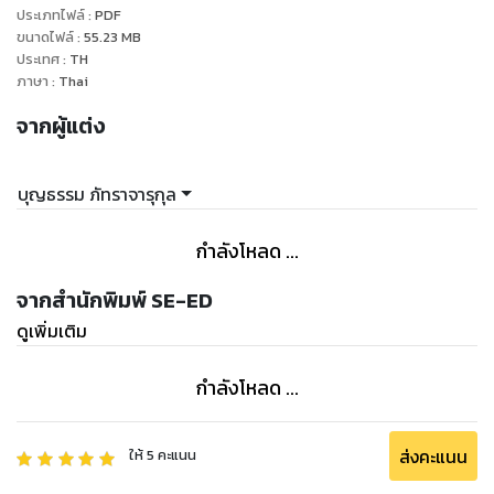
ประเภทไฟล์
:
PDF
ภาพ และตัวอย่างภาพประกอบที่เข้าใจง่าย สามารถใช้ประกอบการ
ขนาดไฟล์
:
55.23
MB
ประเทศ
:
TH
ภาษา
:
Thai
จากผู้แต่ง
บุญธรรม ภัทราจารุกุล
กำลังโหลด ...
จากสำนักพิมพ์ SE-ED
ดูเพิ่มเติม
กำลังโหลด ...
ส่งคะแนน
ให้
5
คะแนน