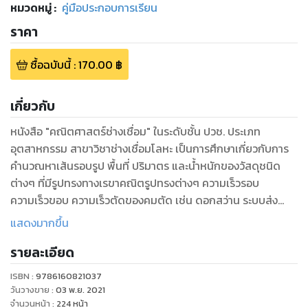
หมวดหมู่
:
คู่มือประกอบการเรียน
ราคา
ซื้อฉบับนี้
:
170.00
฿
เกี่ยวกับ
หนังสือ "คณิตศาสตร์ช่างเชื่อม" ในระดับชั้น ปวช. ประเภท
อุตสาหกรรม สาขาวิชาช่างเชื่อมโลหะ เป็นการศึกษาเกี่ยวกับการ
คำนวณหาเส้นรอบรูป พื้นที่ ปริมาตร และน้ำหนักของวัสดุชนิด
ต่างๆ ที่มีรูปทรงทางเรขาคณิตรูปทรงต่างๆ ความเร็วรอบ
ความเร็วขอบ ความเร็วตัดของคมตัด เช่น ดอกสว่าน ระบบส่ง
กำลังทางกลแบบต่างๆ เช่น ระบบส่งกำลังโดยตรง ระบบส่งกำลัง
แสดงมากขึ้น
แบบขั้นความเร็ว และระบบส่งกำลังแบบผันแปร และเครื่องผ่อนแรง
รายละเอียด
ซึ่งได้แก่ คาน ลิ่ม รอก ล้อและเพลา และการคำนวณหาความสิ้น
เปลืองและการประมาณราคาในงานเชื่อมอาร์กด้วยลวดเชื่อมหุ้ม
ISBN :
9786160821037
ฟลั๊กซ์ ความสิ้นเปลืองและการประมาณราคาในงานเชื่อมแก๊ส โดย
วันวางขาย
:
03 พ.ย. 2021
ในเล่มได้อธิบายเนื้อหาอย่างละเอียด เป็นลำดับขั้น พร้อมตาราง
จำนวนหน้า
:
224
หน้า