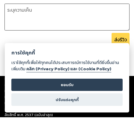
ส่งรีวิว
การใช้คุกกี้
เราใช้คุกกี้เพื่อให้ทุกคนได้ประสบการณ์การใช้งานที่ดียิ่งขึ้นอ่าน
เพิ่มเติม
คลิก (Privacy Policy) และ (Cookie Policy)
Copyright ©
2026
Storylog Co., Ltd. - สตอรี่ล็อกขอสงวนสิทธิ์ไม่รับผิดชอบ
ยอมรับ
ต่อผลงานหรือเนื้อหาใดที่อัปโหลดผ่านเว็บไซต์และปรากฏว่าละเมิดสิทธิใน
ทรัพย์สินทางปัญญาของบุคคลอื่นหรือขัดต่อกฎหมายและศีลธรรม ดังนั้น ผู้อ่าน
ทุกท่านโปรดใช้วิจารณญาณในการกลั่นกรองด้วยตนเอง และหากท่านพบว่าส่วน
ปรับแต่งคุกกี้
หนึ่งส่วนใดขัดต่อกฎหมายและศีลธรรม กรุณาแจ้งมายังบริษัท เพื่อทีมงานจะได้
ดำเนินการในทันที ทั้งนี้ ทางสตอรี่ล็อกขอสงวนลิขสิทธิ์ตามพระราชบัญญัติ
ลิขสิทธิ์ พ.ศ. 2537 (ฉบับล่าสุด)
For support: member@ookbee.com
Version
1.3.17