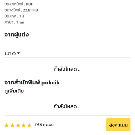
พิก เป็นเครื่องปรุงประเภทหนึ่ง ที่มีส่วนประกอบหลัก คือ พริก
ประเภทไฟล์
:
PDF
ขนาดไฟล์
:
22.81
MB
เกลือ หอม กระเทียม เป็นต้น น้ำพริกมีมากมายแต่แตกต่างกันไป
ประเทศ
:
TH
ตามวิธีการทำ และเครื่องปรุงที่ใช้แตกต่างกัน ในแต่ละท้องถิ่น แต่มี
ภาษา
:
Thai
ความคล้ายคลึงกัน
จากผู้แต่ง
น้ำพริกเป็นอาหารไทยที่มีมานานมากสูตรน้ำพริกจึงถูกรังสรรค์
มากมายต่างๆนานา บางคนเขีนยผิดเป็นสูตรน้ําพริกหรือ สูตร น้ำ
พริก แต่เมนูน้ำพริกหรือเมนูน้ําพริกก็เป็นอาหารถูกปากคนคน
เปาะจิ
จริงๆสูตรน้ำพริกต่างๆ จึงได้แพร่หลายสูตรนำ้พริกวิธีทำนำ้พริก
ต่างๆตาม เมนูอาหารน้ำพริก เราจึงได้รวมสูตรน้ำพริกซึ่งการ รวม
กำลังโหลด ...
สูตรน้ําพริกต่างๆ รวมน้ำพริก สูตรอาหารน้ำพริกนำ้พริกต่างๆ
รวมน้ําพริก สูตร น้ําพริกวิธีทำน้ำพริก อาหารสุขภาพโยคะธรรมะ
จากสำนักพิมพ์ pokcik
ยาโรคและการรักษาบำบัดโรคสมุนไพรสุขภาพ
ดูเพิ่มเติม
กำลังโหลด ...
ส่งคะแนน
ให้
5
คะแนน