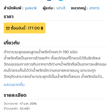
สำนักพิมพ์
:
pokcik
ผู้แต่ง :
เปาะจิ
หมวดหมู่
:
อาหาร
ราคา
ซื้อฉบับนี้
:
177.00
฿
เกี่ยวกับ
ตำรารวมสุดยอดสูตรน้ำพริกไทยกว่า 190 ชนิด
น้ำพริกถือเป็นอาหารไทยแท้ๆ ตั้งแต่ก่อนที่ไทยจะได้รับอิทธิพล
วัฒนธรรมการการกินจากชาติต่างๆน้ำพริกถือเป็นอาหารหลักของ
คนไทยจะเห็นได้ว่าน้ำพริกมีความหลายหลายเมนู แทบจะทุก
วัตถุดิบสามารถนำมาประยุกต์เป็นน้ำพริกทั้งหมด น้ำพริกมีอะไร
บ้าง มีทุกภาคในประเทศไทย ทั้งเหนือกลางใต้อีสานตะวันออก และ
แสดงมากขึ้น
ตะวันตกอาหารไทย 4 ภาคน้ำพริกมีทั้งน้ำพริกภาคกลางเหนือใต้
รายละเอียด
และอีสาน
น้ำพริก เป็นอาหารไทยประเภทเครื่องจิ้ม นิยมรับประทานคู่กับผัก
วันวางขาย
:
17 ม.ค. 2016
สด ซึ่งมีส่วนประกอบหลัก คือ พริก น้ำพริก อ่านออกเสียงว่า น้ำ-
จำนวนหน้า
:
52
หน้า