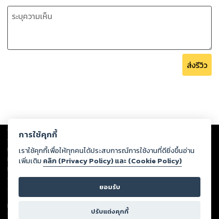
ส่งรีวิว
Copyright ©
2026
Storylog Co., Ltd. - สตอรี่ล็อกขอสงวนสิทธิ์ไม่รับผิดชอบ
การใช้คุกกี้
ต่อผลงานหรือเนื้อหาใดที่อัปโหลดผ่านเว็บไซต์และปรากฏว่าละเมิดสิทธิใน
ทรัพย์สินทางปัญญาของบุคคลอื่นหรือขัดต่อกฎหมายและศีลธรรม ดังนั้น ผู้อ่าน
เราใช้คุกกี้เพื่อให้ทุกคนได้ประสบการณ์การใช้งานที่ดียิ่งขึ้นอ่าน
ทุกท่านโปรดใช้วิจารณญาณในการกลั่นกรองด้วยตนเอง และหากท่านพบว่าส่วน
เพิ่มเติม
คลิก (Privacy Policy) และ (Cookie Policy)
หนึ่งส่วนใดขัดต่อกฎหมายและศีลธรรม กรุณาแจ้งมายังบริษัท เพื่อทีมงานจะได้
ดำเนินการในทันที ทั้งนี้ ทางสตอรี่ล็อกขอสงวนลิขสิทธิ์ตามพระราชบัญญัติ
ยอมรับ
ลิขสิทธิ์ พ.ศ. 2537 (ฉบับล่าสุด)
For support: member@ookbee.com
ปรับแต่งคุกกี้
Version
1.3.17