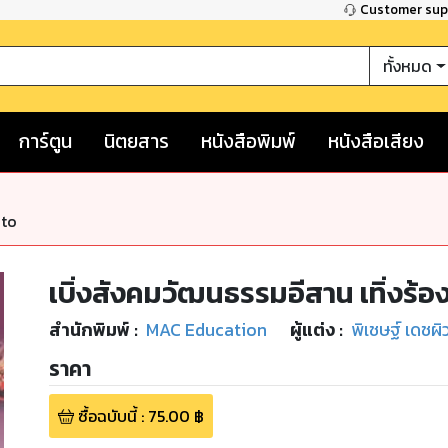
Customer su
ทั้งหมด
การ์ตูน
นิตยสาร
หนังสือพิมพ์
หนังสือเสียง
nto
เบิ่งสังคมวัฒนธรรมอีสาน เทิ่งร้องเ
สำนักพิมพ์
:
MAC Education
ผู้แต่ง :
พิเชษฐ์ เดชผิ
ราคา
ซื้อฉบับนี้
:
75.00
฿