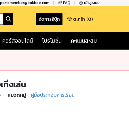
pport: member@ookbee.com
FAQ
เข้าสู่ระบบ
จัดการอีบุ๊ก
ตะกร้า
(
0
)
คอร์สออนไลน์
โปรโมชั่น
คะแนนสะสม
ทิ่งเล่น
ว
หมวดหมู่
:
คู่มือประกอบการเรียน