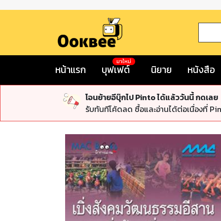
มาใหม่
หน้าแรก
บุฟเฟต์
นิยาย
หนังสือ
โอนย้ายอีบุ๊กไป Pinto ได้แล้ววันนี้ กดเลย
รับทันทีโค้ดลด ซื้อและอ่านได้ต่อเนื่องที่ Pi